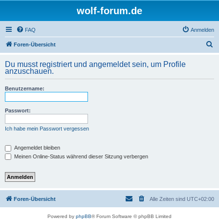
wolf-forum.de
FAQ
Anmelden
S
Foren-Übersicht
u
Du musst registriert und angemeldet sein, um Profile
c
anzuschauen.
h
Benutzername:
e
Passwort:
Ich habe mein Passwort vergessen
Angemeldet bleiben
Meinen Online-Status während dieser Sitzung verbergen
Foren-Übersicht
Alle Zeiten sind
UTC+02:00
Powered by
phpBB
® Forum Software © phpBB Limited