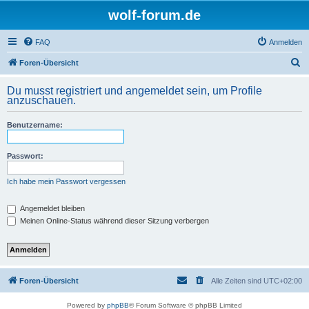
wolf-forum.de
FAQ
Anmelden
S
Foren-Übersicht
u
Du musst registriert und angemeldet sein, um Profile
c
anzuschauen.
h
Benutzername:
e
Passwort:
Ich habe mein Passwort vergessen
Angemeldet bleiben
Meinen Online-Status während dieser Sitzung verbergen
Foren-Übersicht
Alle Zeiten sind
UTC+02:00
Powered by
phpBB
® Forum Software © phpBB Limited