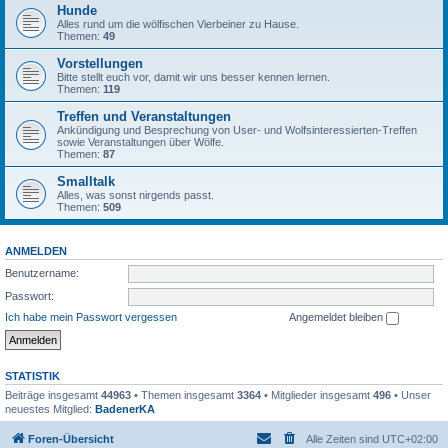
Hunde
Alles rund um die wölfischen Vierbeiner zu Hause.
Themen:
49
Vorstellungen
Bitte stellt euch vor, damit wir uns besser kennen lernen.
Themen:
119
Treffen und Veranstaltungen
Ankündigung und Besprechung von User- und Wolfsinteressierten-Treffen
sowie Veranstaltungen über Wölfe.
Themen:
87
Smalltalk
Alles, was sonst nirgends passt.
Themen:
509
ANMELDEN
Benutzername:
Passwort:
Ich habe mein Passwort vergessen
Angemeldet bleiben
STATISTIK
Beiträge insgesamt
44963
• Themen insgesamt
3364
• Mitglieder insgesamt
496
• Unser
neuestes Mitglied:
BadenerKA
Foren-Übersicht
Alle Zeiten sind
UTC+02:00