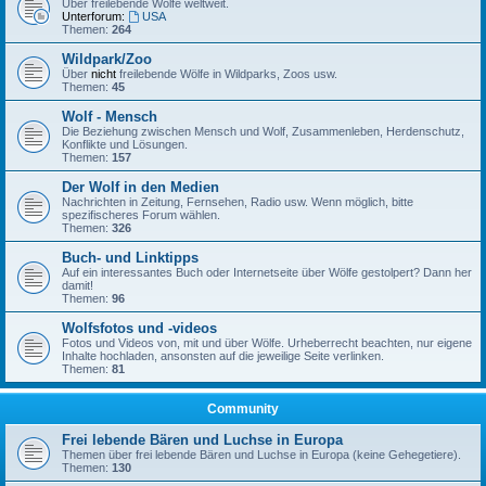
Über freilebende Wölfe weltweit.
Unterforum:
USA
Themen:
264
Wildpark/Zoo
Über
nicht
freilebende Wölfe in Wildparks, Zoos usw.
Themen:
45
Wolf - Mensch
Die Beziehung zwischen Mensch und Wolf, Zusammenleben, Herdenschutz,
Konflikte und Lösungen.
Themen:
157
Der Wolf in den Medien
Nachrichten in Zeitung, Fernsehen, Radio usw. Wenn möglich, bitte
spezifischeres Forum wählen.
Themen:
326
Buch- und Linktipps
Auf ein interessantes Buch oder Internetseite über Wölfe gestolpert? Dann her
damit!
Themen:
96
Wolfsfotos und -videos
Fotos und Videos von, mit und über Wölfe. Urheberrecht beachten, nur eigene
Inhalte hochladen, ansonsten auf die jeweilige Seite verlinken.
Themen:
81
Community
Frei lebende Bären und Luchse in Europa
Themen über frei lebende Bären und Luchse in Europa (keine Gehegetiere).
Themen:
130