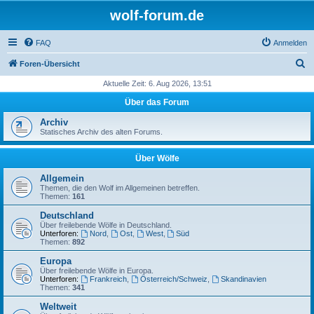
wolf-forum.de
FAQ
Anmelden
S
Foren-Übersicht
u
Aktuelle Zeit: 6. Aug 2026, 13:51
c
Über das Forum
h
Archiv
e
Statisches Archiv des alten Forums.
Über Wölfe
Allgemein
Themen, die den Wolf im Allgemeinen betreffen.
Themen:
161
Deutschland
Über freilebende Wölfe in Deutschland.
Unterforen:
Nord
,
Ost
,
West
,
Süd
Themen:
892
Europa
Über freilebende Wölfe in Europa.
Unterforen:
Frankreich
,
Österreich/Schweiz
,
Skandinavien
Themen:
341
Weltweit