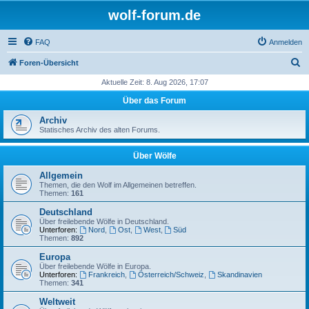
wolf-forum.de
FAQ
Anmelden
S
Foren-Übersicht
u
Aktuelle Zeit: 8. Aug 2026, 17:07
c
Über das Forum
h
Archiv
e
Statisches Archiv des alten Forums.
Über Wölfe
Allgemein
Themen, die den Wolf im Allgemeinen betreffen.
Themen:
161
Deutschland
Über freilebende Wölfe in Deutschland.
Unterforen:
Nord
,
Ost
,
West
,
Süd
Themen:
892
Europa
Über freilebende Wölfe in Europa.
Unterforen:
Frankreich
,
Österreich/Schweiz
,
Skandinavien
Themen:
341
Weltweit