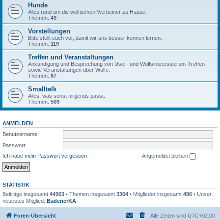
Hunde
Alles rund um die wölfischen Vierbeiner zu Hause.
Themen:
49
Vorstellungen
Bitte stellt euch vor, damit wir uns besser kennen lernen.
Themen:
119
Treffen und Veranstaltungen
Ankündigung und Besprechung von User- und Wolfsinteressierten-Treffen
sowie Veranstaltungen über Wölfe.
Themen:
87
Smalltalk
Alles, was sonst nirgends passt.
Themen:
509
ANMELDEN
Benutzername:
Passwort:
Ich habe mein Passwort vergessen
Angemeldet bleiben
STATISTIK
Beiträge insgesamt
44963
• Themen insgesamt
3364
• Mitglieder insgesamt
496
• Unser
neuestes Mitglied:
BadenerKA
Foren-Übersicht
Alle Zeiten sind
UTC+02:00