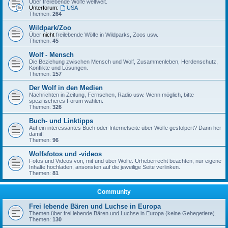
Über freilebende Wölfe weltweit.
Unterforum:
USA
Themen:
264
Wildpark/Zoo
Über
nicht
freilebende Wölfe in Wildparks, Zoos usw.
Themen:
45
Wolf - Mensch
Die Beziehung zwischen Mensch und Wolf, Zusammenleben, Herdenschutz,
Konflikte und Lösungen.
Themen:
157
Der Wolf in den Medien
Nachrichten in Zeitung, Fernsehen, Radio usw. Wenn möglich, bitte
spezifischeres Forum wählen.
Themen:
326
Buch- und Linktipps
Auf ein interessantes Buch oder Internetseite über Wölfe gestolpert? Dann her
damit!
Themen:
96
Wolfsfotos und -videos
Fotos und Videos von, mit und über Wölfe. Urheberrecht beachten, nur eigene
Inhalte hochladen, ansonsten auf die jeweilige Seite verlinken.
Themen:
81
Community
Frei lebende Bären und Luchse in Europa
Themen über frei lebende Bären und Luchse in Europa (keine Gehegetiere).
Themen:
130