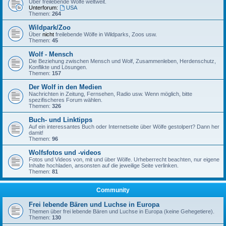
Über freilebende Wölfe weltweit.
Unterforum:
USA
Themen:
264
Wildpark/Zoo
Über
nicht
freilebende Wölfe in Wildparks, Zoos usw.
Themen:
45
Wolf - Mensch
Die Beziehung zwischen Mensch und Wolf, Zusammenleben, Herdenschutz,
Konflikte und Lösungen.
Themen:
157
Der Wolf in den Medien
Nachrichten in Zeitung, Fernsehen, Radio usw. Wenn möglich, bitte
spezifischeres Forum wählen.
Themen:
326
Buch- und Linktipps
Auf ein interessantes Buch oder Internetseite über Wölfe gestolpert? Dann her
damit!
Themen:
96
Wolfsfotos und -videos
Fotos und Videos von, mit und über Wölfe. Urheberrecht beachten, nur eigene
Inhalte hochladen, ansonsten auf die jeweilige Seite verlinken.
Themen:
81
Community
Frei lebende Bären und Luchse in Europa
Themen über frei lebende Bären und Luchse in Europa (keine Gehegetiere).
Themen:
130