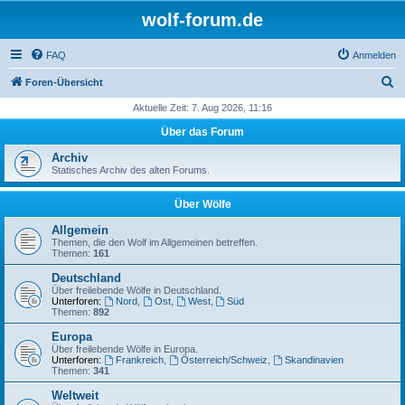
wolf-forum.de
FAQ
Anmelden
S
Foren-Übersicht
u
Aktuelle Zeit: 7. Aug 2026, 11:16
c
Über das Forum
h
Archiv
e
Statisches Archiv des alten Forums.
Über Wölfe
Allgemein
Themen, die den Wolf im Allgemeinen betreffen.
Themen:
161
Deutschland
Über freilebende Wölfe in Deutschland.
Unterforen:
Nord
,
Ost
,
West
,
Süd
Themen:
892
Europa
Über freilebende Wölfe in Europa.
Unterforen:
Frankreich
,
Österreich/Schweiz
,
Skandinavien
Themen:
341
Weltweit