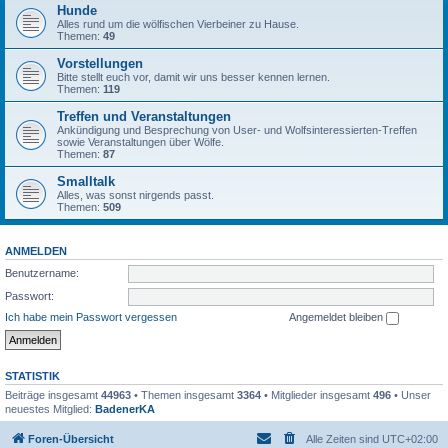
Hunde
Alles rund um die wölfischen Vierbeiner zu Hause.
Themen:
49
Vorstellungen
Bitte stellt euch vor, damit wir uns besser kennen lernen.
Themen:
119
Treffen und Veranstaltungen
Ankündigung und Besprechung von User- und Wolfsinteressierten-Treffen
sowie Veranstaltungen über Wölfe.
Themen:
87
Smalltalk
Alles, was sonst nirgends passt.
Themen:
509
ANMELDEN
Benutzername:
Passwort:
Ich habe mein Passwort vergessen
Angemeldet bleiben
STATISTIK
Beiträge insgesamt
44963
• Themen insgesamt
3364
• Mitglieder insgesamt
496
• Unser
neuestes Mitglied:
BadenerKA
Foren-Übersicht
Alle Zeiten sind
UTC+02:00