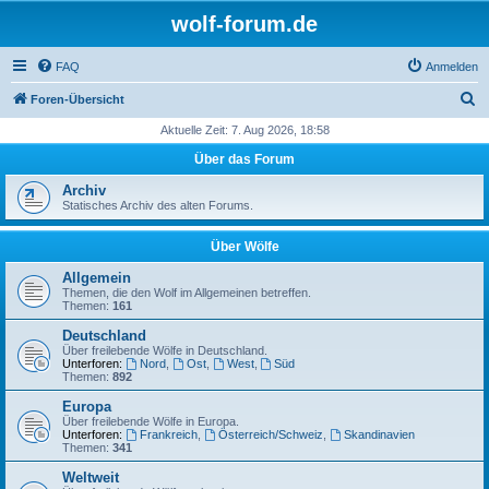
wolf-forum.de
FAQ
Anmelden
S
Foren-Übersicht
u
Aktuelle Zeit: 7. Aug 2026, 18:58
c
Über das Forum
h
Archiv
e
Statisches Archiv des alten Forums.
Über Wölfe
Allgemein
Themen, die den Wolf im Allgemeinen betreffen.
Themen:
161
Deutschland
Über freilebende Wölfe in Deutschland.
Unterforen:
Nord
,
Ost
,
West
,
Süd
Themen:
892
Europa
Über freilebende Wölfe in Europa.
Unterforen:
Frankreich
,
Österreich/Schweiz
,
Skandinavien
Themen:
341
Weltweit