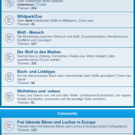
Über freilebende Wölfe weltweit.
Unterforum:
USA
Themen:
264
Wildpark/Zoo
Über
nicht
freilebende Wölfe in Wildparks, Zoos usw.
Themen:
45
Wolf - Mensch
Die Beziehung zwischen Mensch und Wolf, Zusammenleben, Herdenschutz,
Konflikte und Lösungen.
Themen:
157
Der Wolf in den Medien
Nachrichten in Zeitung, Fernsehen, Radio usw. Wenn möglich, bitte
spezifischeres Forum wählen.
Themen:
326
Buch- und Linktipps
Auf ein interessantes Buch oder Internetseite über Wölfe gestolpert? Dann her
damit!
Themen:
96
Wolfsfotos und -videos
Fotos und Videos von, mit und über Wölfe. Urheberrecht beachten, nur eigene
Inhalte hochladen, ansonsten auf die jeweilige Seite verlinken.
Themen:
81
Community
Frei lebende Bären und Luchse in Europa
Themen über frei lebende Bären und Luchse in Europa (keine Gehegetiere).
Themen:
130