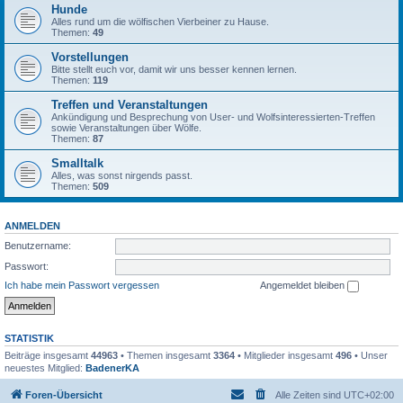
Hunde
Alles rund um die wölfischen Vierbeiner zu Hause.
Themen:
49
Vorstellungen
Bitte stellt euch vor, damit wir uns besser kennen lernen.
Themen:
119
Treffen und Veranstaltungen
Ankündigung und Besprechung von User- und Wolfsinteressierten-Treffen
sowie Veranstaltungen über Wölfe.
Themen:
87
Smalltalk
Alles, was sonst nirgends passt.
Themen:
509
ANMELDEN
Benutzername:
Passwort:
Ich habe mein Passwort vergessen
Angemeldet bleiben
STATISTIK
Beiträge insgesamt
44963
• Themen insgesamt
3364
• Mitglieder insgesamt
496
• Unser
neuestes Mitglied:
BadenerKA
Foren-Übersicht
Alle Zeiten sind
UTC+02:00