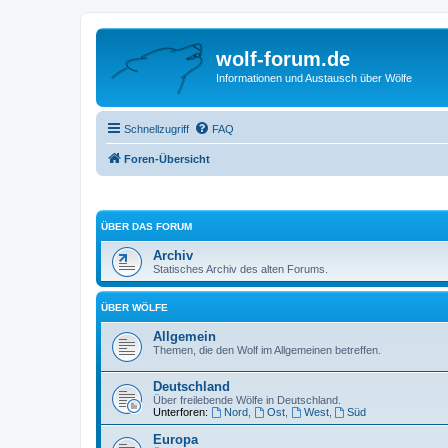
wolf-forum.de
Informationen und Austausch über Wölfe
Schnellzugriff
FAQ
Foren-Übersicht
ÜBER DAS FORUM
Archiv
Statisches Archiv des alten Forums.
ÜBER WÖLFE
Allgemein
Themen, die den Wolf im Allgemeinen betreffen.
Deutschland
Über freilebende Wölfe in Deutschland.
Unterforen:
Nord
,
Ost
,
West
,
Süd
Europa