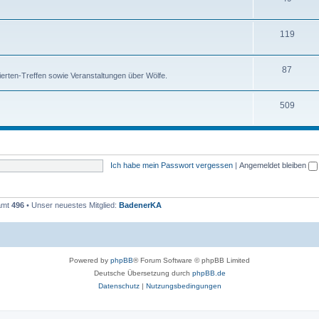
h
m
T
119
e
e
h
m
n
T
87
e
e
rten-Treffen sowie Veranstaltungen über Wölfe.
h
m
n
T
509
e
e
h
m
n
e
e
m
n
Ich habe mein Passwort vergessen
|
Angemeldet bleiben
e
n
samt
496
• Unser neuestes Mitglied:
BadenerKA
Powered by
phpBB
® Forum Software © phpBB Limited
Deutsche Übersetzung durch
phpBB.de
Datenschutz
|
Nutzungsbedingungen