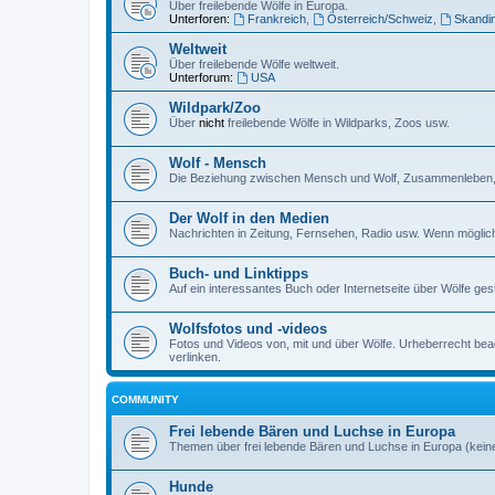
Über freilebende Wölfe in Europa.
Unterforen:
Frankreich
,
Österreich/Schweiz
,
Skandi
Weltweit
Über freilebende Wölfe weltweit.
Unterforum:
USA
Wildpark/Zoo
Über
nicht
freilebende Wölfe in Wildparks, Zoos usw.
Wolf - Mensch
Die Beziehung zwischen Mensch und Wolf, Zusammenleben, 
Der Wolf in den Medien
Nachrichten in Zeitung, Fernsehen, Radio usw. Wenn möglich
Buch- und Linktipps
Auf ein interessantes Buch oder Internetseite über Wölfe ges
Wolfsfotos und -videos
Fotos und Videos von, mit und über Wölfe. Urheberrecht beach
verlinken.
COMMUNITY
Frei lebende Bären und Luchse in Europa
Themen über frei lebende Bären und Luchse in Europa (kein
Hunde