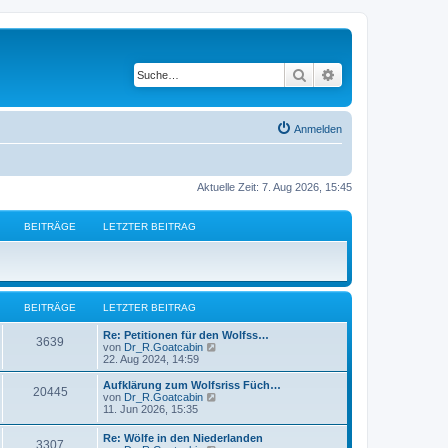
Suche
Erweiterte Suche
Anmelden
Aktuelle Zeit: 7. Aug 2026, 15:45
BEITRÄGE
LETZTER BEITRAG
BEITRÄGE
LETZTER BEITRAG
L
Re: Petitionen für den Wolfss…
B
3639
e
N
von
Dr_R.Goatcabin
t
e
22. Aug 2024, 14:59
e
z
u
t
e
L
Aufklärung zum Wolfsriss Füch…
B
20445
i
e
s
e
N
von
Dr_R.Goatcabin
r
t
t
e
11. Jun 2026, 15:35
e
t
B
e
z
u
e
r
t
e
L
Re: Wölfe in den Niederlanden
i
i
B
B
3307
r
e
s