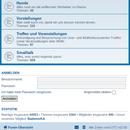
Hunde
Alles rund um die wölfischen Vierbeiner zu Hause.
Themen:
49
Vorstellungen
Bitte stellt euch vor, damit wir uns besser kennen lernen.
Themen:
119
Treffen und Veranstaltungen
Ankündigung und Besprechung von User- und Wolfsinteressierten-Treffen
sowie Veranstaltungen über Wölfe.
Themen:
87
Smalltalk
Alles, was sonst nirgends passt.
Themen:
509
ANMELDEN
Benutzername:
Passwort:
Ich habe mein Passwort vergessen
Angemeldet bleiben
STATISTIK
Beiträge insgesamt
44963
• Themen insgesamt
3364
• Mitglieder insgesamt
496
• Unser
neuestes Mitglied:
BadenerKA
Foren-Übersicht
Alle Zeiten sind
UTC+02:00