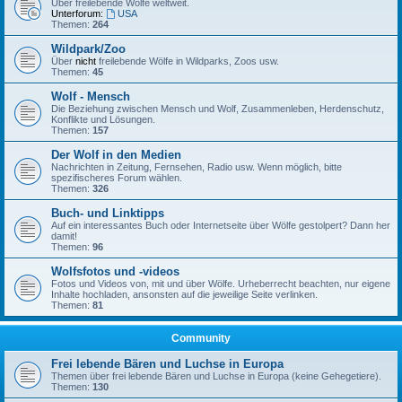
Über freilebende Wölfe weltweit.
Unterforum:
USA
Themen:
264
Wildpark/Zoo
Über
nicht
freilebende Wölfe in Wildparks, Zoos usw.
Themen:
45
Wolf - Mensch
Die Beziehung zwischen Mensch und Wolf, Zusammenleben, Herdenschutz,
Konflikte und Lösungen.
Themen:
157
Der Wolf in den Medien
Nachrichten in Zeitung, Fernsehen, Radio usw. Wenn möglich, bitte
spezifischeres Forum wählen.
Themen:
326
Buch- und Linktipps
Auf ein interessantes Buch oder Internetseite über Wölfe gestolpert? Dann her
damit!
Themen:
96
Wolfsfotos und -videos
Fotos und Videos von, mit und über Wölfe. Urheberrecht beachten, nur eigene
Inhalte hochladen, ansonsten auf die jeweilige Seite verlinken.
Themen:
81
Community
Frei lebende Bären und Luchse in Europa
Themen über frei lebende Bären und Luchse in Europa (keine Gehegetiere).
Themen:
130