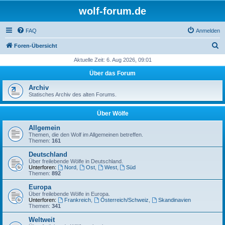
wolf-forum.de
FAQ
Anmelden
S
Foren-Übersicht
u
Aktuelle Zeit: 6. Aug 2026, 09:01
c
Über das Forum
h
Archiv
e
Statisches Archiv des alten Forums.
Über Wölfe
Allgemein
Themen, die den Wolf im Allgemeinen betreffen.
Themen:
161
Deutschland
Über freilebende Wölfe in Deutschland.
Unterforen:
Nord
,
Ost
,
West
,
Süd
Themen:
892
Europa
Über freilebende Wölfe in Europa.
Unterforen:
Frankreich
,
Österreich/Schweiz
,
Skandinavien
Themen:
341
Weltweit