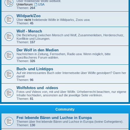
Über freilebende Wölfe weltweit.
Unterforum:
USA
Themen:
264
Wildpark/Zoo
Über
nicht
freilebende Wölfe in Wildparks, Zoos usw.
Themen:
45
Wolf - Mensch
Die Beziehung zwischen Mensch und Wolf, Zusammenleben, Herdenschutz,
Konflikte und Lösungen.
Themen:
157
Der Wolf in den Medien
Nachrichten in Zeitung, Fernsehen, Radio usw. Wenn möglich, bitte
spezifischeres Forum wählen.
Themen:
326
Buch- und Linktipps
Auf ein interessantes Buch oder Internetseite über Wölfe gestolpert? Dann her
damit!
Themen:
96
Wolfsfotos und -videos
Fotos und Videos von, mit und über Wölfe. Urheberrecht beachten, nur eigene
Inhalte hochladen, ansonsten auf die jeweilige Seite verlinken.
Themen:
81
Community
Frei lebende Bären und Luchse in Europa
Themen über frei lebende Bären und Luchse in Europa (keine Gehegetiere).
Themen:
130