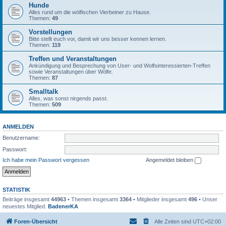
Hunde
Alles rund um die wölfischen Vierbeiner zu Hause.
Themen:
49
Vorstellungen
Bitte stellt euch vor, damit wir uns besser kennen lernen.
Themen:
119
Treffen und Veranstaltungen
Ankündigung und Besprechung von User- und Wolfsinteressierten-Treffen
sowie Veranstaltungen über Wölfe.
Themen:
87
Smalltalk
Alles, was sonst nirgends passt.
Themen:
509
ANMELDEN
Benutzername:
Passwort:
Ich habe mein Passwort vergessen
Angemeldet bleiben
STATISTIK
Beiträge insgesamt
44963
• Themen insgesamt
3364
• Mitglieder insgesamt
496
• Unser
neuestes Mitglied:
BadenerKA
Foren-Übersicht
Alle Zeiten sind
UTC+02:00