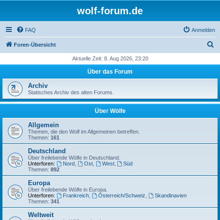
wolf-forum.de
FAQ
Anmelden
S
Foren-Übersicht
u
Aktuelle Zeit: 8. Aug 2026, 23:20
c
Über das Forum
h
Archiv
e
Statisches Archiv des alten Forums.
Über Wölfe
Allgemein
Themen, die den Wolf im Allgemeinen betreffen.
Themen:
161
Deutschland
Über freilebende Wölfe in Deutschland.
Unterforen:
Nord
,
Ost
,
West
,
Süd
Themen:
892
Europa
Über freilebende Wölfe in Europa.
Unterforen:
Frankreich
,
Österreich/Schweiz
,
Skandinavien
Themen:
341
Weltweit