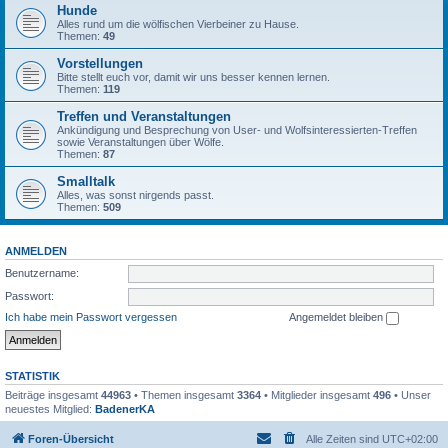
Hunde
Alles rund um die wölfischen Vierbeiner zu Hause.
Themen:
49
Vorstellungen
Bitte stellt euch vor, damit wir uns besser kennen lernen.
Themen:
119
Treffen und Veranstaltungen
Ankündigung und Besprechung von User- und Wolfsinteressierten-Treffen
sowie Veranstaltungen über Wölfe.
Themen:
87
Smalltalk
Alles, was sonst nirgends passt.
Themen:
509
ANMELDEN
Benutzername:
Passwort:
Ich habe mein Passwort vergessen
Angemeldet bleiben
STATISTIK
Beiträge insgesamt
44963
• Themen insgesamt
3364
• Mitglieder insgesamt
496
• Unser
neuestes Mitglied:
BadenerKA
Foren-Übersicht
Alle Zeiten sind
UTC+02:00