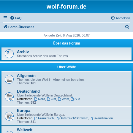
wolf-forum.de
FAQ
Anmelden
S
Foren-Übersicht
u
Aktuelle Zeit: 8. Aug 2026, 06:07
c
Über das Forum
h
Archiv
e
Statisches Archiv des alten Forums.
Über Wölfe
Allgemein
Themen, die den Wolf im Allgemeinen betreffen.
Themen:
161
Deutschland
Über freilebende Wölfe in Deutschland.
Unterforen:
Nord
,
Ost
,
West
,
Süd
Themen:
892
Europa
Über freilebende Wölfe in Europa.
Unterforen:
Frankreich
,
Österreich/Schweiz
,
Skandinavien
Themen:
341
Weltweit