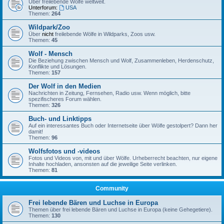
Über freilebende Wölfe weltweit.
Unterforum:
USA
Themen:
264
Wildpark/Zoo
Über
nicht
freilebende Wölfe in Wildparks, Zoos usw.
Themen:
45
Wolf - Mensch
Die Beziehung zwischen Mensch und Wolf, Zusammenleben, Herdenschutz,
Konflikte und Lösungen.
Themen:
157
Der Wolf in den Medien
Nachrichten in Zeitung, Fernsehen, Radio usw. Wenn möglich, bitte
spezifischeres Forum wählen.
Themen:
326
Buch- und Linktipps
Auf ein interessantes Buch oder Internetseite über Wölfe gestolpert? Dann her
damit!
Themen:
96
Wolfsfotos und -videos
Fotos und Videos von, mit und über Wölfe. Urheberrecht beachten, nur eigene
Inhalte hochladen, ansonsten auf die jeweilige Seite verlinken.
Themen:
81
Community
Frei lebende Bären und Luchse in Europa
Themen über frei lebende Bären und Luchse in Europa (keine Gehegetiere).
Themen:
130