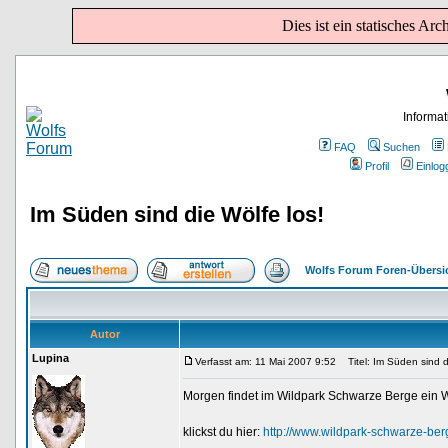
Dies ist ein statisches Ar
Informa
FAQ
Suchen
Profil
Einlog
Im Süden sind die Wölfe los!
Wolfs Forum Foren-Übersi
Autor
Lupina
Verfasst am: 11 Mai 2007 9:52
Titel: Im Süden sind d
Morgen findet im Wildpark Schwarze Berge ein Wo
klickst du hier:
http://www.wildpark-schwarze-be