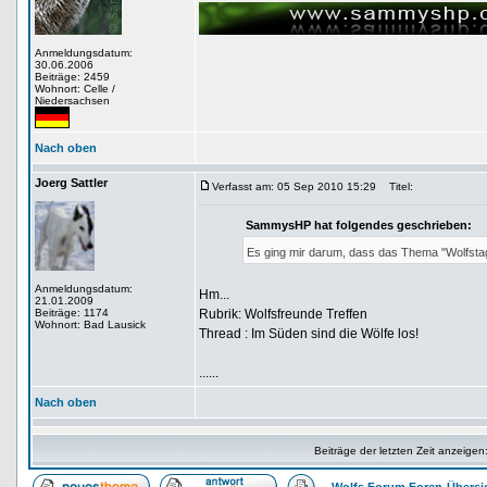
Anmeldungsdatum:
30.06.2006
Beiträge: 2459
Wohnort: Celle /
Niedersachsen
Nach oben
Joerg Sattler
Verfasst am: 05 Sep 2010 15:29
Titel:
SammysHP hat folgendes geschrieben:
Es ging mir darum, dass das Thema "Wolfsta
Anmeldungsdatum:
Hm...
21.01.2009
Beiträge: 1174
Rubrik: Wolfsfreunde Treffen
Wohnort: Bad Lausick
Thread : Im Süden sind die Wölfe los!
......
Nach oben
Beiträge der letzten Zeit anzeigen