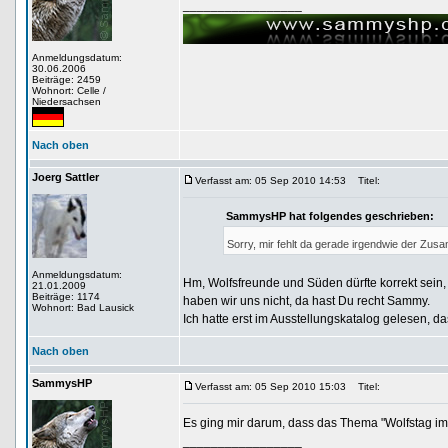
_________________
Anmeldungsdatum:
30.06.2006
Beiträge: 2459
Wohnort: Celle /
Niedersachsen
Nach oben
Joerg Sattler
Verfasst am: 05 Sep 2010 14:53
Titel:
SammysHP hat folgendes geschrieben:
Sorry, mir fehlt da gerade irgendwie der Zu
Anmeldungsdatum:
Hm, Wolfsfreunde und Süden dürfte korrekt sein, 
21.01.2009
Beiträge: 1174
haben wir uns nicht, da hast Du recht Sammy.
Wohnort: Bad Lausick
Ich hatte erst im Ausstellungskatalog gelesen, d
Nach oben
SammysHP
Verfasst am: 05 Sep 2010 15:03
Titel:
Es ging mir darum, dass das Thema "Wolfstag i
_________________