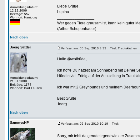
Liebe Grüße,
Anmeldungsdatum:
12.12.2006
Lupina
Beiträge: 557
_________________
Wohnort: Hamburg
Wer gegen Tiere grausam ist, kann kein guter M
(Arthur Schopenhauer)
Nach oben
Joerg Sattler
Verfasst am: 05 Sep 2010 8:33
Titel: Trautskirchen
Hallo @wolfrüde,
Ich hoffe Du hattest am Sonnabend mit Deiner Sa
Hündin viel Erfolg auf der Ausstellung in Trautsk
Anmeldungsdatum:
21.01.2009
Beiträge: 1174
Ich war mit 2 Greyhounds und meinem Deerhound 
Wohnort: Bad Lausick
Best Grüße
Joerg
Nach oben
SammysHP
Verfasst am: 05 Sep 2010 10:19
Titel:
Sorry, mir fehlt da gerade irgendwie der Zusa