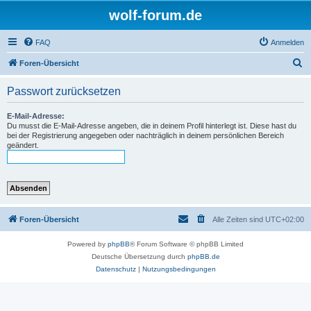
wolf-forum.de
FAQ
Anmelden
S
Foren-Übersicht
u
Passwort zurücksetzen
c
h
E-Mail-Adresse:
Du musst die E-Mail-Adresse angeben, die in deinem Profil hinterlegt ist. Diese hast du
e
bei der Registrierung angegeben oder nachträglich in deinem persönlichen Bereich
geändert.
Foren-Übersicht
Alle Zeiten sind
UTC+02:00
Powered by
phpBB
® Forum Software © phpBB Limited
Deutsche Übersetzung durch
phpBB.de
Datenschutz
|
Nutzungsbedingungen