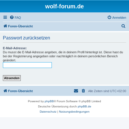
wolf-forum.de
FAQ
Anmelden
S
Foren-Übersicht
u
Passwort zurücksetzen
c
h
E-Mail-Adresse:
Du musst die E-Mail-Adresse angeben, die in deinem Profil hinterlegt ist. Diese hast du
e
bei der Registrierung angegeben oder nachträglich in deinem persönlichen Bereich
geändert.
Foren-Übersicht
Alle Zeiten sind
UTC+02:00
Powered by
phpBB
® Forum Software © phpBB Limited
Deutsche Übersetzung durch
phpBB.de
Datenschutz
|
Nutzungsbedingungen