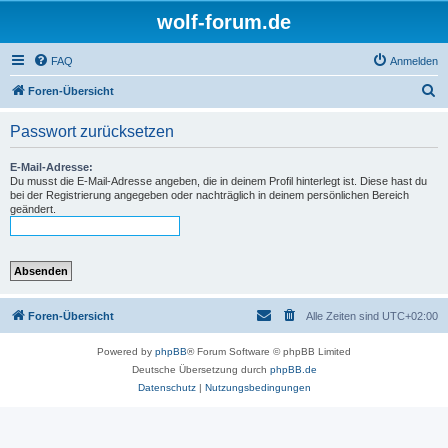
wolf-forum.de
FAQ
Anmelden
S
Foren-Übersicht
u
Passwort zurücksetzen
c
h
E-Mail-Adresse:
Du musst die E-Mail-Adresse angeben, die in deinem Profil hinterlegt ist. Diese hast du
e
bei der Registrierung angegeben oder nachträglich in deinem persönlichen Bereich
geändert.
Foren-Übersicht
Alle Zeiten sind
UTC+02:00
Powered by
phpBB
® Forum Software © phpBB Limited
Deutsche Übersetzung durch
phpBB.de
Datenschutz
|
Nutzungsbedingungen