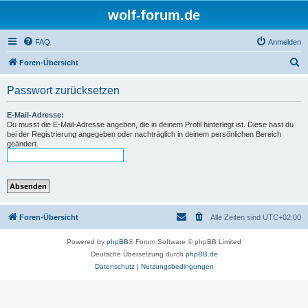
wolf-forum.de
FAQ
Anmelden
S
Foren-Übersicht
u
Passwort zurücksetzen
c
h
E-Mail-Adresse:
Du musst die E-Mail-Adresse angeben, die in deinem Profil hinterlegt ist. Diese hast du
e
bei der Registrierung angegeben oder nachträglich in deinem persönlichen Bereich
geändert.
Foren-Übersicht
Alle Zeiten sind
UTC+02:00
Powered by
phpBB
® Forum Software © phpBB Limited
Deutsche Übersetzung durch
phpBB.de
Datenschutz
|
Nutzungsbedingungen