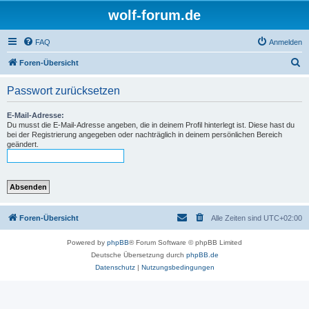
wolf-forum.de
FAQ
Anmelden
S
Foren-Übersicht
u
Passwort zurücksetzen
c
h
E-Mail-Adresse:
Du musst die E-Mail-Adresse angeben, die in deinem Profil hinterlegt ist. Diese hast du
e
bei der Registrierung angegeben oder nachträglich in deinem persönlichen Bereich
geändert.
Foren-Übersicht
Alle Zeiten sind
UTC+02:00
Powered by
phpBB
® Forum Software © phpBB Limited
Deutsche Übersetzung durch
phpBB.de
Datenschutz
|
Nutzungsbedingungen