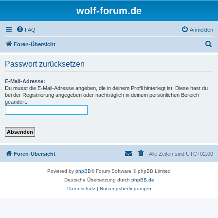
wolf-forum.de
FAQ
Anmelden
S
Foren-Übersicht
u
Passwort zurücksetzen
c
h
E-Mail-Adresse:
Du musst die E-Mail-Adresse angeben, die in deinem Profil hinterlegt ist. Diese hast du
e
bei der Registrierung angegeben oder nachträglich in deinem persönlichen Bereich
geändert.
Foren-Übersicht
Alle Zeiten sind
UTC+02:00
Powered by
phpBB
® Forum Software © phpBB Limited
Deutsche Übersetzung durch
phpBB.de
Datenschutz
|
Nutzungsbedingungen