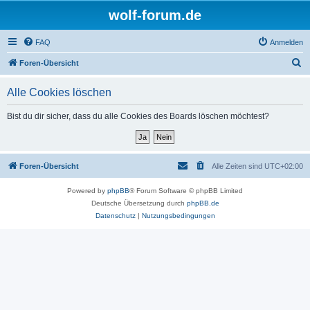
wolf-forum.de
FAQ
Anmelden
S
Foren-Übersicht
u
Alle Cookies löschen
c
h
Bist du dir sicher, dass du alle Cookies des Boards löschen möchtest?
e
Foren-Übersicht
Alle Zeiten sind
UTC+02:00
Powered by
phpBB
® Forum Software © phpBB Limited
Deutsche Übersetzung durch
phpBB.de
Datenschutz
|
Nutzungsbedingungen