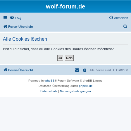
wolf-forum.de
FAQ
Anmelden
S
Foren-Übersicht
u
Alle Cookies löschen
c
h
Bist du dir sicher, dass du alle Cookies des Boards löschen möchtest?
e
Foren-Übersicht
Alle Zeiten sind
UTC+02:00
Powered by
phpBB
® Forum Software © phpBB Limited
Deutsche Übersetzung durch
phpBB.de
Datenschutz
|
Nutzungsbedingungen