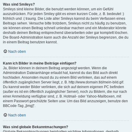
Was sind Smileys?
Smileys sind kleine Bilder, die benutzt werden können, um ein Gefühl
auszudrücken. Für jeden Smiley gibt es einen kurzen Code, z. B. bedeutet :)
fröhlich und :( traurig. Die Liste aller Smileys kannst du beim Verfassen eines
Beitrags sehen. Versuche bitte trotzdem, Smileys nicht zu häufig zu benutzen,
sie können einen Beitrag schnell unlesbar machen und ein Moderator könnte
deshalb deinen Beitrag entsprechend überarbeiten oder gar komplett löschen.
Die Board-Administration kann auch die Anzahl der Smileys begrenzen, die du
in einem Beitrag benutzen kannst.
Nach oben
Kann ich Bilder in meine Beiträge einfügen?
Ja, Bilder können in deinem Beitrag angezeigt werden. Wenn die
Administration Dateianhänge erlaubt hat, kannst du das Bild auch direkt
hochladen. Ansonsten musst du zu einem Bild verlinken, das auf einem
öffentlich zugänglichen Server liegt, z. B. http://www.domain.tld/mein-bild.gif.
Du kannst weder Bilder verlinken, die sich auf deinem eigenen PC befinden
(außer es ist ein öffentlich zugänglicher Server), noch zu Bildern, die nur nach
einer Anmeldung verfügbar sind, z. B. Hotmail- oder Yahoo-Mailboxen, mit
einem Passwort geschützte Seiten usw. Um das Bild anzuzeigen, benutze den
BBCode-Tag „[img]“.
Nach oben
Was sind globale Bekanntmachungen?
Globale Bekanntmachungen beinhalten wichtige Informationen, deshalb