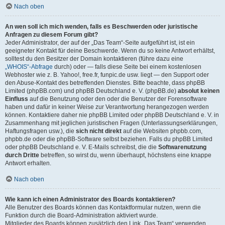
Nach oben
An wen soll ich mich wenden, falls es Beschwerden oder juristische
Anfragen zu diesem Forum gibt?
Jeder Administrator, der auf der „Das Team“-Seite aufgeführt ist, ist ein
geeigneter Kontakt für deine Beschwerde. Wenn du so keine Antwort erhältst,
solltest du den Besitzer der Domain kontaktieren (führe dazu eine
„WHOIS“-Abfrage
durch) oder — falls diese Seite bei einem kostenlosen
Webhoster wie z. B. Yahoo!, free.fr, funpic.de usw. liegt — den Support oder
den Abuse-Kontakt des betreffenden Dienstes. Bitte beachte, dass phpBB
Limited (phpBB.com) und phpBB Deutschland e. V. (phpBB.de)
absolut keinen
Einfluss
auf die Benutzung oder den oder die Benutzer der Forensoftware
haben und dafür in keiner Weise zur Verantwortung herangezogen werden
können. Kontaktiere daher nie phpBB Limited oder phpBB Deutschland e. V. in
Zusammenhang mit jeglichen juristischen Fragen (Unterlassungserklärungen,
Haftungsfragen usw.), die
sich nicht direkt
auf die Websiten phpbb.com,
phpbb.de oder die phpBB-Software selbst beziehen. Falls du phpBB Limited
oder phpBB Deutschland e. V. E-Mails schreibst, die die
Softwarenutzung
durch Dritte
betreffen, so wirst du, wenn überhaupt, höchstens eine knappe
Antwort erhalten.
Nach oben
Wie kann ich einen Administrator des Boards kontaktieren?
Alle Benutzer des Boards können das Kontaktformular nutzen, wenn die
Funktion durch die Board-Administration aktiviert wurde.
Mitglieder des Boards können zusätzlich den Link „Das Team“ verwenden.