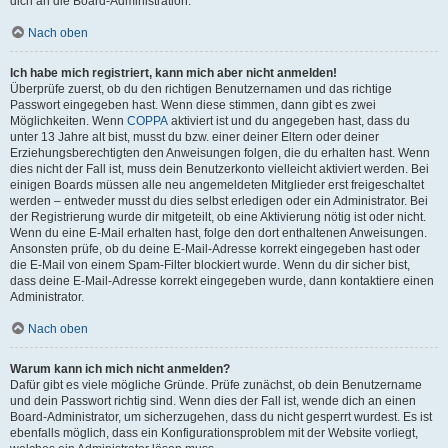
dich an die Board-Administration.
Nach oben
Ich habe mich registriert, kann mich aber nicht anmelden!
Überprüfe zuerst, ob du den richtigen Benutzernamen und das richtige
Passwort eingegeben hast. Wenn diese stimmen, dann gibt es zwei
Möglichkeiten. Wenn
COPPA
aktiviert ist und du angegeben hast, dass du
unter 13 Jahre alt bist, musst du bzw. einer deiner Eltern oder deiner
Erziehungsberechtigten den Anweisungen folgen, die du erhalten hast. Wenn
dies nicht der Fall ist, muss dein Benutzerkonto vielleicht aktiviert werden. Bei
einigen Boards müssen alle neu angemeldeten Mitglieder erst freigeschaltet
werden – entweder musst du dies selbst erledigen oder ein Administrator. Bei
der Registrierung wurde dir mitgeteilt, ob eine Aktivierung nötig ist oder nicht.
Wenn du eine E-Mail erhalten hast, folge den dort enthaltenen Anweisungen.
Ansonsten prüfe, ob du deine E-Mail-Adresse korrekt eingegeben hast oder
die E-Mail von einem Spam-Filter blockiert wurde. Wenn du dir sicher bist,
dass deine E-Mail-Adresse korrekt eingegeben wurde, dann kontaktiere einen
Administrator.
Nach oben
Warum kann ich mich nicht anmelden?
Dafür gibt es viele mögliche Gründe. Prüfe zunächst, ob dein Benutzername
und dein Passwort richtig sind. Wenn dies der Fall ist, wende dich an einen
Board-Administrator, um sicherzugehen, dass du nicht gesperrt wurdest. Es ist
ebenfalls möglich, dass ein Konfigurationsproblem mit der Website vorliegt,