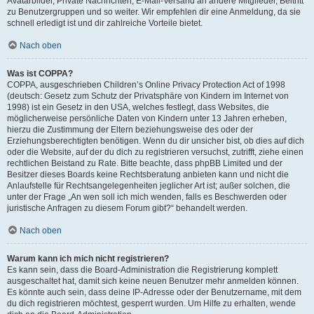
Avatarbilder, Private Nachrichten, E-Mail-Versand an andere Mitglieder, Beitritt
zu Benutzergruppen und so weiter. Wir empfehlen dir eine Anmeldung, da sie
schnell erledigt ist und dir zahlreiche Vorteile bietet.
Nach oben
Was ist COPPA?
COPPA, ausgeschrieben Children’s Online Privacy Protection Act of 1998
(deutsch: Gesetz zum Schutz der Privatsphäre von Kindern im Internet von
1998) ist ein Gesetz in den USA, welches festlegt, dass Websites, die
möglicherweise persönliche Daten von Kindern unter 13 Jahren erheben,
hierzu die Zustimmung der Eltern beziehungsweise des oder der
Erziehungsberechtigten benötigen. Wenn du dir unsicher bist, ob dies auf dich
oder die Website, auf der du dich zu registrieren versuchst, zutrifft, ziehe einen
rechtlichen Beistand zu Rate. Bitte beachte, dass phpBB Limited und der
Besitzer dieses Boards keine Rechtsberatung anbieten kann und nicht die
Anlaufstelle für Rechtsangelegenheiten jeglicher Art ist; außer solchen, die
unter der Frage „An wen soll ich mich wenden, falls es Beschwerden oder
juristische Anfragen zu diesem Forum gibt?“ behandelt werden.
Nach oben
Warum kann ich mich nicht registrieren?
Es kann sein, dass die Board-Administration die Registrierung komplett
ausgeschaltet hat, damit sich keine neuen Benutzer mehr anmelden können.
Es könnte auch sein, dass deine IP-Adresse oder der Benutzername, mit dem
du dich registrieren möchtest, gesperrt wurden. Um Hilfe zu erhalten, wende