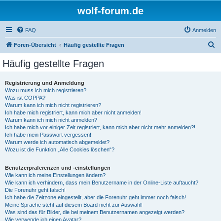
wolf-forum.de
FAQ
Anmelden
S
Foren-Übersicht
Häufig gestellte Fragen
u
Häufig gestellte Fragen
c
h
Registrierung und Anmeldung
Wozu muss ich mich registrieren?
e
Was ist COPPA?
Warum kann ich mich nicht registrieren?
Ich habe mich registriert, kann mich aber nicht anmelden!
Warum kann ich mich nicht anmelden?
Ich habe mich vor einiger Zeit registriert, kann mich aber nicht mehr anmelden?!
Ich habe mein Passwort vergessen!
Warum werde ich automatisch abgemeldet?
Wozu ist die Funktion „Alle Cookies löschen“?
Benutzerpräferenzen und -einstellungen
Wie kann ich meine Einstellungen ändern?
Wie kann ich verhindern, dass mein Benutzername in der Online-Liste auftaucht?
Die Forenuhr geht falsch!
Ich habe die Zeitzone eingestellt, aber die Forenuhr geht immer noch falsch!
Meine Sprache steht auf diesem Board nicht zur Auswahl!
Was sind das für Bilder, die bei meinem Benutzernamen angezeigt werden?
Wie verwende ich einen Avatar?