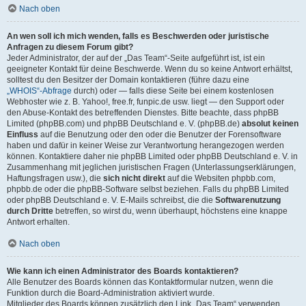
Nach oben
An wen soll ich mich wenden, falls es Beschwerden oder juristische
Anfragen zu diesem Forum gibt?
Jeder Administrator, der auf der „Das Team“-Seite aufgeführt ist, ist ein
geeigneter Kontakt für deine Beschwerde. Wenn du so keine Antwort erhältst,
solltest du den Besitzer der Domain kontaktieren (führe dazu eine
„WHOIS“-Abfrage
durch) oder — falls diese Seite bei einem kostenlosen
Webhoster wie z. B. Yahoo!, free.fr, funpic.de usw. liegt — den Support oder
den Abuse-Kontakt des betreffenden Dienstes. Bitte beachte, dass phpBB
Limited (phpBB.com) und phpBB Deutschland e. V. (phpBB.de)
absolut keinen
Einfluss
auf die Benutzung oder den oder die Benutzer der Forensoftware
haben und dafür in keiner Weise zur Verantwortung herangezogen werden
können. Kontaktiere daher nie phpBB Limited oder phpBB Deutschland e. V. in
Zusammenhang mit jeglichen juristischen Fragen (Unterlassungserklärungen,
Haftungsfragen usw.), die
sich nicht direkt
auf die Websiten phpbb.com,
phpbb.de oder die phpBB-Software selbst beziehen. Falls du phpBB Limited
oder phpBB Deutschland e. V. E-Mails schreibst, die die
Softwarenutzung
durch Dritte
betreffen, so wirst du, wenn überhaupt, höchstens eine knappe
Antwort erhalten.
Nach oben
Wie kann ich einen Administrator des Boards kontaktieren?
Alle Benutzer des Boards können das Kontaktformular nutzen, wenn die
Funktion durch die Board-Administration aktiviert wurde.
Mitglieder des Boards können zusätzlich den Link „Das Team“ verwenden.