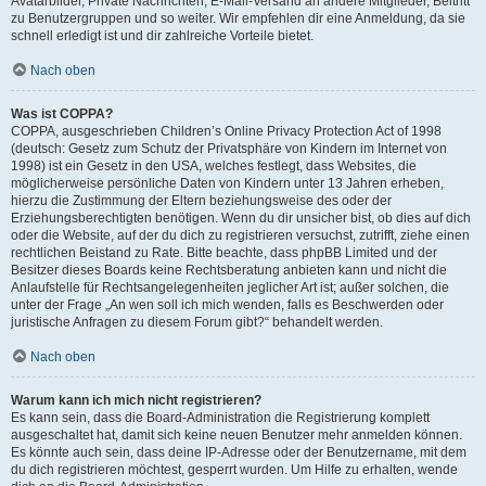
Avatarbilder, Private Nachrichten, E-Mail-Versand an andere Mitglieder, Beitritt
zu Benutzergruppen und so weiter. Wir empfehlen dir eine Anmeldung, da sie
schnell erledigt ist und dir zahlreiche Vorteile bietet.
Nach oben
Was ist COPPA?
COPPA, ausgeschrieben Children’s Online Privacy Protection Act of 1998
(deutsch: Gesetz zum Schutz der Privatsphäre von Kindern im Internet von
1998) ist ein Gesetz in den USA, welches festlegt, dass Websites, die
möglicherweise persönliche Daten von Kindern unter 13 Jahren erheben,
hierzu die Zustimmung der Eltern beziehungsweise des oder der
Erziehungsberechtigten benötigen. Wenn du dir unsicher bist, ob dies auf dich
oder die Website, auf der du dich zu registrieren versuchst, zutrifft, ziehe einen
rechtlichen Beistand zu Rate. Bitte beachte, dass phpBB Limited und der
Besitzer dieses Boards keine Rechtsberatung anbieten kann und nicht die
Anlaufstelle für Rechtsangelegenheiten jeglicher Art ist; außer solchen, die
unter der Frage „An wen soll ich mich wenden, falls es Beschwerden oder
juristische Anfragen zu diesem Forum gibt?“ behandelt werden.
Nach oben
Warum kann ich mich nicht registrieren?
Es kann sein, dass die Board-Administration die Registrierung komplett
ausgeschaltet hat, damit sich keine neuen Benutzer mehr anmelden können.
Es könnte auch sein, dass deine IP-Adresse oder der Benutzername, mit dem
du dich registrieren möchtest, gesperrt wurden. Um Hilfe zu erhalten, wende