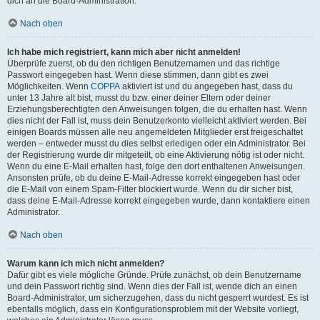
dich an die Board-Administration.
Nach oben
Ich habe mich registriert, kann mich aber nicht anmelden!
Überprüfe zuerst, ob du den richtigen Benutzernamen und das richtige
Passwort eingegeben hast. Wenn diese stimmen, dann gibt es zwei
Möglichkeiten. Wenn
COPPA
aktiviert ist und du angegeben hast, dass du
unter 13 Jahre alt bist, musst du bzw. einer deiner Eltern oder deiner
Erziehungsberechtigten den Anweisungen folgen, die du erhalten hast. Wenn
dies nicht der Fall ist, muss dein Benutzerkonto vielleicht aktiviert werden. Bei
einigen Boards müssen alle neu angemeldeten Mitglieder erst freigeschaltet
werden – entweder musst du dies selbst erledigen oder ein Administrator. Bei
der Registrierung wurde dir mitgeteilt, ob eine Aktivierung nötig ist oder nicht.
Wenn du eine E-Mail erhalten hast, folge den dort enthaltenen Anweisungen.
Ansonsten prüfe, ob du deine E-Mail-Adresse korrekt eingegeben hast oder
die E-Mail von einem Spam-Filter blockiert wurde. Wenn du dir sicher bist,
dass deine E-Mail-Adresse korrekt eingegeben wurde, dann kontaktiere einen
Administrator.
Nach oben
Warum kann ich mich nicht anmelden?
Dafür gibt es viele mögliche Gründe. Prüfe zunächst, ob dein Benutzername
und dein Passwort richtig sind. Wenn dies der Fall ist, wende dich an einen
Board-Administrator, um sicherzugehen, dass du nicht gesperrt wurdest. Es ist
ebenfalls möglich, dass ein Konfigurationsproblem mit der Website vorliegt,