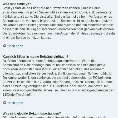
Was sind Smileys?
Smileys sind kleine Bilder, die benutzt werden können, um ein Gefühl
auszudrücken. Für jeden Smiley gibt es einen kurzen Code, z. B. bedeutet :)
fröhlich und :( traurig. Die Liste aller Smileys kannst du beim Verfassen eines
Beitrags sehen. Versuche bitte trotzdem, Smileys nicht zu häufig zu benutzen,
sie können einen Beitrag schnell unlesbar machen und ein Moderator könnte
deshalb deinen Beitrag entsprechend überarbeiten oder gar komplett löschen.
Die Board-Administration kann auch die Anzahl der Smileys begrenzen, die du
in einem Beitrag benutzen kannst.
Nach oben
Kann ich Bilder in meine Beiträge einfügen?
Ja, Bilder können in deinem Beitrag angezeigt werden. Wenn die
Administration Dateianhänge erlaubt hat, kannst du das Bild auch direkt
hochladen. Ansonsten musst du zu einem Bild verlinken, das auf einem
öffentlich zugänglichen Server liegt, z. B. http://www.domain.tld/mein-bild.gif.
Du kannst weder Bilder verlinken, die sich auf deinem eigenen PC befinden
(außer es ist ein öffentlich zugänglicher Server), noch zu Bildern, die nur nach
einer Anmeldung verfügbar sind, z. B. Hotmail- oder Yahoo-Mailboxen, mit
einem Passwort geschützte Seiten usw. Um das Bild anzuzeigen, benutze den
BBCode-Tag „[img]“.
Nach oben
Was sind globale Bekanntmachungen?
Globale Bekanntmachungen beinhalten wichtige Informationen, deshalb