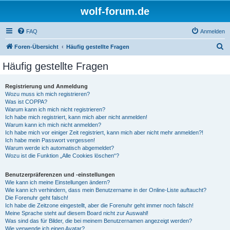
wolf-forum.de
FAQ
Anmelden
S
Foren-Übersicht
Häufig gestellte Fragen
u
Häufig gestellte Fragen
c
h
Registrierung und Anmeldung
Wozu muss ich mich registrieren?
e
Was ist COPPA?
Warum kann ich mich nicht registrieren?
Ich habe mich registriert, kann mich aber nicht anmelden!
Warum kann ich mich nicht anmelden?
Ich habe mich vor einiger Zeit registriert, kann mich aber nicht mehr anmelden?!
Ich habe mein Passwort vergessen!
Warum werde ich automatisch abgemeldet?
Wozu ist die Funktion „Alle Cookies löschen“?
Benutzerpräferenzen und -einstellungen
Wie kann ich meine Einstellungen ändern?
Wie kann ich verhindern, dass mein Benutzername in der Online-Liste auftaucht?
Die Forenuhr geht falsch!
Ich habe die Zeitzone eingestellt, aber die Forenuhr geht immer noch falsch!
Meine Sprache steht auf diesem Board nicht zur Auswahl!
Was sind das für Bilder, die bei meinem Benutzernamen angezeigt werden?
Wie verwende ich einen Avatar?