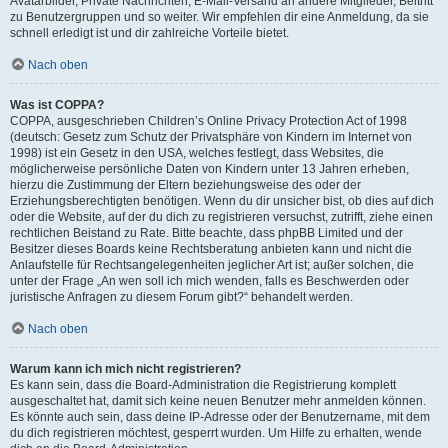
Avatarbilder, Private Nachrichten, E-Mail-Versand an andere Mitglieder, Beitritt
zu Benutzergruppen und so weiter. Wir empfehlen dir eine Anmeldung, da sie
schnell erledigt ist und dir zahlreiche Vorteile bietet.
Nach oben
Was ist COPPA?
COPPA, ausgeschrieben Children’s Online Privacy Protection Act of 1998
(deutsch: Gesetz zum Schutz der Privatsphäre von Kindern im Internet von
1998) ist ein Gesetz in den USA, welches festlegt, dass Websites, die
möglicherweise persönliche Daten von Kindern unter 13 Jahren erheben,
hierzu die Zustimmung der Eltern beziehungsweise des oder der
Erziehungsberechtigten benötigen. Wenn du dir unsicher bist, ob dies auf dich
oder die Website, auf der du dich zu registrieren versuchst, zutrifft, ziehe einen
rechtlichen Beistand zu Rate. Bitte beachte, dass phpBB Limited und der
Besitzer dieses Boards keine Rechtsberatung anbieten kann und nicht die
Anlaufstelle für Rechtsangelegenheiten jeglicher Art ist; außer solchen, die
unter der Frage „An wen soll ich mich wenden, falls es Beschwerden oder
juristische Anfragen zu diesem Forum gibt?“ behandelt werden.
Nach oben
Warum kann ich mich nicht registrieren?
Es kann sein, dass die Board-Administration die Registrierung komplett
ausgeschaltet hat, damit sich keine neuen Benutzer mehr anmelden können.
Es könnte auch sein, dass deine IP-Adresse oder der Benutzername, mit dem
du dich registrieren möchtest, gesperrt wurden. Um Hilfe zu erhalten, wende