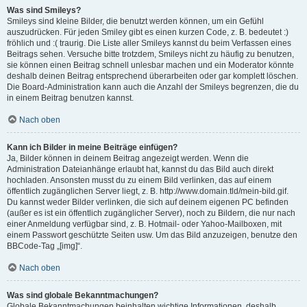
Was sind Smileys?
Smileys sind kleine Bilder, die benutzt werden können, um ein Gefühl
auszudrücken. Für jeden Smiley gibt es einen kurzen Code, z. B. bedeutet :)
fröhlich und :( traurig. Die Liste aller Smileys kannst du beim Verfassen eines
Beitrags sehen. Versuche bitte trotzdem, Smileys nicht zu häufig zu benutzen,
sie können einen Beitrag schnell unlesbar machen und ein Moderator könnte
deshalb deinen Beitrag entsprechend überarbeiten oder gar komplett löschen.
Die Board-Administration kann auch die Anzahl der Smileys begrenzen, die du
in einem Beitrag benutzen kannst.
Nach oben
Kann ich Bilder in meine Beiträge einfügen?
Ja, Bilder können in deinem Beitrag angezeigt werden. Wenn die
Administration Dateianhänge erlaubt hat, kannst du das Bild auch direkt
hochladen. Ansonsten musst du zu einem Bild verlinken, das auf einem
öffentlich zugänglichen Server liegt, z. B. http://www.domain.tld/mein-bild.gif.
Du kannst weder Bilder verlinken, die sich auf deinem eigenen PC befinden
(außer es ist ein öffentlich zugänglicher Server), noch zu Bildern, die nur nach
einer Anmeldung verfügbar sind, z. B. Hotmail- oder Yahoo-Mailboxen, mit
einem Passwort geschützte Seiten usw. Um das Bild anzuzeigen, benutze den
BBCode-Tag „[img]“.
Nach oben
Was sind globale Bekanntmachungen?
Globale Bekanntmachungen beinhalten wichtige Informationen, deshalb