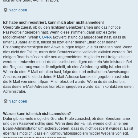
dich an die Board-Administration.
Nach oben
Ich habe mich registriert, kann mich aber nicht anmelden!
Überprüfe zuerst, ob du den richtigen Benutzernamen und das richtige
Passwort eingegeben hast. Wenn diese stimmen, dann gibt es zwei
Möglichkeiten. Wenn
COPPA
aktiviert ist und du angegeben hast, dass du
unter 13 Jahre alt bist, musst du bzw. einer deiner Eltern oder deiner
Erziehungsberechtigten den Anweisungen folgen, die du erhalten hast. Wenn
dies nicht der Fall ist, muss dein Benutzerkonto vielleicht aktiviert werden. Bei
einigen Boards müssen alle neu angemeldeten Mitglieder erst freigeschaltet
werden – entweder musst du dies selbst erledigen oder ein Administrator. Bei
der Registrierung wurde dir mitgeteilt, ob eine Aktivierung nötig ist oder nicht.
Wenn du eine E-Mail erhalten hast, folge den dort enthaltenen Anweisungen.
Ansonsten prüfe, ob du deine E-Mail-Adresse korrekt eingegeben hast oder
die E-Mail von einem Spam-Filter blockiert wurde. Wenn du dir sicher bist,
dass deine E-Mail-Adresse korrekt eingegeben wurde, dann kontaktiere einen
Administrator.
Nach oben
Warum kann ich mich nicht anmelden?
Dafür gibt es viele mögliche Gründe. Prüfe zunächst, ob dein Benutzername
und dein Passwort richtig sind. Wenn dies der Fall ist, wende dich an einen
Board-Administrator, um sicherzugehen, dass du nicht gesperrt wurdest. Es ist
ebenfalls möglich, dass ein Konfigurationsproblem mit der Website vorliegt,