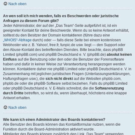
Nach oben
An wen soll ich mich wenden, falls es Beschwerden oder juristische
Anfragen zu diesem Forum gibt?
Jeder Administrator, der auf der „Das Team“-Seite aufgeführt ist, ist ein
geeigneter Kontakt für deine Beschwerde. Wenn du so keine Antwort erhältst,
solltest du den Besitzer der Domain kontaktieren (führe dazu eine
„WHOIS“-Abfrage
durch) oder — falls diese Seite bei einem kostenlosen
Webhoster wie z. B. Yahoo!, free.fr, funpic.de usw. liegt — den Support oder
den Abuse-Kontakt des betreffenden Dienstes. Bitte beachte, dass phpBB
Limited (phpBB.com) und phpBB Deutschland e. V. (phpBB.de)
absolut keinen
Einfluss
auf die Benutzung oder den oder die Benutzer der Forensoftware
haben und dafür in keiner Weise zur Verantwortung herangezogen werden
können. Kontaktiere daher nie phpBB Limited oder phpBB Deutschland e. V. in
Zusammenhang mit jeglichen juristischen Fragen (Unterlassungserklärungen,
Haftungsfragen usw.), die
sich nicht direkt
auf die Websiten phpbb.com,
phpbb.de oder die phpBB-Software selbst beziehen. Falls du phpBB Limited
oder phpBB Deutschland e. V. E-Mails schreibst, die die
Softwarenutzung
durch Dritte
betreffen, so wirst du, wenn überhaupt, höchstens eine knappe
Antwort erhalten.
Nach oben
Wie kann ich einen Administrator des Boards kontaktieren?
Alle Benutzer des Boards können das Kontaktformular nutzen, wenn die
Funktion durch die Board-Administration aktiviert wurde.
Mitglieder des Boards können zusätzlich den Link „Das Team“ verwenden.