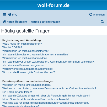
wolf-forum.de
FAQ
Anmelden
S
Foren-Übersicht
Häufig gestellte Fragen
u
Häufig gestellte Fragen
c
h
Registrierung und Anmeldung
Wozu muss ich mich registrieren?
e
Was ist COPPA?
Warum kann ich mich nicht registrieren?
Ich habe mich registriert, kann mich aber nicht anmelden!
Warum kann ich mich nicht anmelden?
Ich habe mich vor einiger Zeit registriert, kann mich aber nicht mehr anmelden?!
Ich habe mein Passwort vergessen!
Warum werde ich automatisch abgemeldet?
Wozu ist die Funktion „Alle Cookies löschen“?
Benutzerpräferenzen und -einstellungen
Wie kann ich meine Einstellungen ändern?
Wie kann ich verhindern, dass mein Benutzername in der Online-Liste auftaucht?
Die Forenuhr geht falsch!
Ich habe die Zeitzone eingestellt, aber die Forenuhr geht immer noch falsch!
Meine Sprache steht auf diesem Board nicht zur Auswahl!
Was sind das für Bilder, die bei meinem Benutzernamen angezeigt werden?
Wie verwende ich einen Avatar?