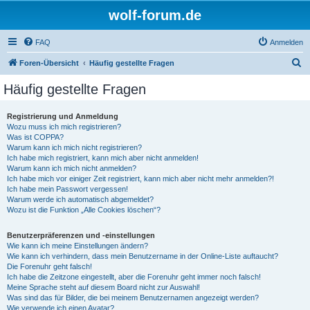
wolf-forum.de
FAQ
Anmelden
S
Foren-Übersicht
Häufig gestellte Fragen
u
Häufig gestellte Fragen
c
h
Registrierung und Anmeldung
Wozu muss ich mich registrieren?
e
Was ist COPPA?
Warum kann ich mich nicht registrieren?
Ich habe mich registriert, kann mich aber nicht anmelden!
Warum kann ich mich nicht anmelden?
Ich habe mich vor einiger Zeit registriert, kann mich aber nicht mehr anmelden?!
Ich habe mein Passwort vergessen!
Warum werde ich automatisch abgemeldet?
Wozu ist die Funktion „Alle Cookies löschen“?
Benutzerpräferenzen und -einstellungen
Wie kann ich meine Einstellungen ändern?
Wie kann ich verhindern, dass mein Benutzername in der Online-Liste auftaucht?
Die Forenuhr geht falsch!
Ich habe die Zeitzone eingestellt, aber die Forenuhr geht immer noch falsch!
Meine Sprache steht auf diesem Board nicht zur Auswahl!
Was sind das für Bilder, die bei meinem Benutzernamen angezeigt werden?
Wie verwende ich einen Avatar?