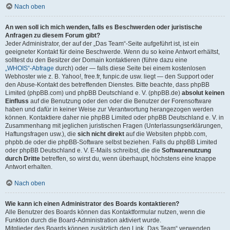
Nach oben
An wen soll ich mich wenden, falls es Beschwerden oder juristische
Anfragen zu diesem Forum gibt?
Jeder Administrator, der auf der „Das Team“-Seite aufgeführt ist, ist ein
geeigneter Kontakt für deine Beschwerde. Wenn du so keine Antwort erhältst,
solltest du den Besitzer der Domain kontaktieren (führe dazu eine
„WHOIS“-Abfrage
durch) oder — falls diese Seite bei einem kostenlosen
Webhoster wie z. B. Yahoo!, free.fr, funpic.de usw. liegt — den Support oder
den Abuse-Kontakt des betreffenden Dienstes. Bitte beachte, dass phpBB
Limited (phpBB.com) und phpBB Deutschland e. V. (phpBB.de)
absolut keinen
Einfluss
auf die Benutzung oder den oder die Benutzer der Forensoftware
haben und dafür in keiner Weise zur Verantwortung herangezogen werden
können. Kontaktiere daher nie phpBB Limited oder phpBB Deutschland e. V. in
Zusammenhang mit jeglichen juristischen Fragen (Unterlassungserklärungen,
Haftungsfragen usw.), die
sich nicht direkt
auf die Websiten phpbb.com,
phpbb.de oder die phpBB-Software selbst beziehen. Falls du phpBB Limited
oder phpBB Deutschland e. V. E-Mails schreibst, die die
Softwarenutzung
durch Dritte
betreffen, so wirst du, wenn überhaupt, höchstens eine knappe
Antwort erhalten.
Nach oben
Wie kann ich einen Administrator des Boards kontaktieren?
Alle Benutzer des Boards können das Kontaktformular nutzen, wenn die
Funktion durch die Board-Administration aktiviert wurde.
Mitglieder des Boards können zusätzlich den Link „Das Team“ verwenden.