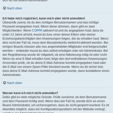
dich an die Board-Administration.
Nach oben
Ich habe mich registriert, kann mich aber nicht anmelden!
Überprüfe zuerst, ob du den richtigen Benutzernamen und das richtige
Passwort eingegeben hast. Wenn diese stimmen, dann gibt es zwei
Möglichkeiten. Wenn
COPPA
aktiviert ist und du angegeben hast, dass du
unter 13 Jahre alt bist, musst du bzw. einer deiner Eltern oder deiner
Erziehungsberechtigten den Anweisungen folgen, die du erhalten hast. Wenn
dies nicht der Fall ist, muss dein Benutzerkonto vielleicht aktiviert werden. Bei
einigen Boards müssen alle neu angemeldeten Mitglieder erst freigeschaltet
werden – entweder musst du dies selbst erledigen oder ein Administrator. Bei
der Registrierung wurde dir mitgeteilt, ob eine Aktivierung nötig ist oder nicht.
Wenn du eine E-Mail erhalten hast, folge den dort enthaltenen Anweisungen.
Ansonsten prüfe, ob du deine E-Mail-Adresse korrekt eingegeben hast oder
die E-Mail von einem Spam-Filter blockiert wurde. Wenn du dir sicher bist,
dass deine E-Mail-Adresse korrekt eingegeben wurde, dann kontaktiere einen
Administrator.
Nach oben
Warum kann ich mich nicht anmelden?
Dafür gibt es viele mögliche Gründe. Prüfe zunächst, ob dein Benutzername
und dein Passwort richtig sind. Wenn dies der Fall ist, wende dich an einen
Board-Administrator, um sicherzugehen, dass du nicht gesperrt wurdest. Es ist
ebenfalls möglich, dass ein Konfigurationsproblem mit der Website vorliegt,