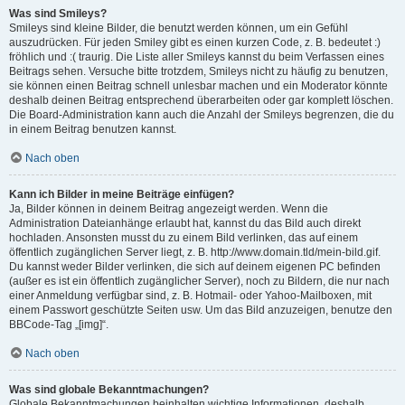
Was sind Smileys?
Smileys sind kleine Bilder, die benutzt werden können, um ein Gefühl
auszudrücken. Für jeden Smiley gibt es einen kurzen Code, z. B. bedeutet :)
fröhlich und :( traurig. Die Liste aller Smileys kannst du beim Verfassen eines
Beitrags sehen. Versuche bitte trotzdem, Smileys nicht zu häufig zu benutzen,
sie können einen Beitrag schnell unlesbar machen und ein Moderator könnte
deshalb deinen Beitrag entsprechend überarbeiten oder gar komplett löschen.
Die Board-Administration kann auch die Anzahl der Smileys begrenzen, die du
in einem Beitrag benutzen kannst.
Nach oben
Kann ich Bilder in meine Beiträge einfügen?
Ja, Bilder können in deinem Beitrag angezeigt werden. Wenn die
Administration Dateianhänge erlaubt hat, kannst du das Bild auch direkt
hochladen. Ansonsten musst du zu einem Bild verlinken, das auf einem
öffentlich zugänglichen Server liegt, z. B. http://www.domain.tld/mein-bild.gif.
Du kannst weder Bilder verlinken, die sich auf deinem eigenen PC befinden
(außer es ist ein öffentlich zugänglicher Server), noch zu Bildern, die nur nach
einer Anmeldung verfügbar sind, z. B. Hotmail- oder Yahoo-Mailboxen, mit
einem Passwort geschützte Seiten usw. Um das Bild anzuzeigen, benutze den
BBCode-Tag „[img]“.
Nach oben
Was sind globale Bekanntmachungen?
Globale Bekanntmachungen beinhalten wichtige Informationen, deshalb