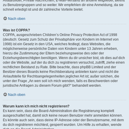
Avatarbilder, Private Nachrichten, E-Mail-Versand an andere Mitglieder, Beitritt
zu Benutzergruppen und so weiter. Wir empfehlen dir eine Anmeldung, da sie
schnell erledigt ist und dir zahlreiche Vorteile bietet.
Nach oben
Was ist COPPA?
COPPA, ausgeschrieben Children’s Online Privacy Protection Act of 1998
(deutsch: Gesetz zum Schutz der Privatsphäre von Kindern im Internet von
1998) ist ein Gesetz in den USA, welches festlegt, dass Websites, die
möglicherweise persönliche Daten von Kindern unter 13 Jahren erheben,
hierzu die Zustimmung der Eltern beziehungsweise des oder der
Erziehungsberechtigten benötigen. Wenn du dir unsicher bist, ob dies auf dich
oder die Website, auf der du dich zu registrieren versuchst, zutrifft, ziehe einen
rechtlichen Beistand zu Rate. Bitte beachte, dass phpBB Limited und der
Besitzer dieses Boards keine Rechtsberatung anbieten kann und nicht die
Anlaufstelle für Rechtsangelegenheiten jeglicher Art ist; außer solchen, die
unter der Frage „An wen soll ich mich wenden, falls es Beschwerden oder
juristische Anfragen zu diesem Forum gibt?“ behandelt werden.
Nach oben
Warum kann ich mich nicht registrieren?
Es kann sein, dass die Board-Administration die Registrierung komplett
ausgeschaltet hat, damit sich keine neuen Benutzer mehr anmelden können.
Es könnte auch sein, dass deine IP-Adresse oder der Benutzername, mit dem
du dich registrieren möchtest, gesperrt wurden. Um Hilfe zu erhalten, wende