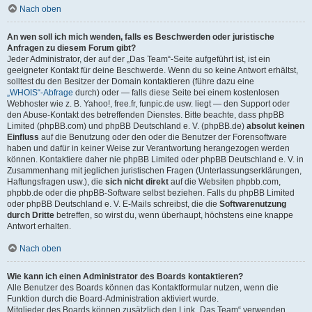
Nach oben
An wen soll ich mich wenden, falls es Beschwerden oder juristische
Anfragen zu diesem Forum gibt?
Jeder Administrator, der auf der „Das Team“-Seite aufgeführt ist, ist ein
geeigneter Kontakt für deine Beschwerde. Wenn du so keine Antwort erhältst,
solltest du den Besitzer der Domain kontaktieren (führe dazu eine
„WHOIS“-Abfrage
durch) oder — falls diese Seite bei einem kostenlosen
Webhoster wie z. B. Yahoo!, free.fr, funpic.de usw. liegt — den Support oder
den Abuse-Kontakt des betreffenden Dienstes. Bitte beachte, dass phpBB
Limited (phpBB.com) und phpBB Deutschland e. V. (phpBB.de)
absolut keinen
Einfluss
auf die Benutzung oder den oder die Benutzer der Forensoftware
haben und dafür in keiner Weise zur Verantwortung herangezogen werden
können. Kontaktiere daher nie phpBB Limited oder phpBB Deutschland e. V. in
Zusammenhang mit jeglichen juristischen Fragen (Unterlassungserklärungen,
Haftungsfragen usw.), die
sich nicht direkt
auf die Websiten phpbb.com,
phpbb.de oder die phpBB-Software selbst beziehen. Falls du phpBB Limited
oder phpBB Deutschland e. V. E-Mails schreibst, die die
Softwarenutzung
durch Dritte
betreffen, so wirst du, wenn überhaupt, höchstens eine knappe
Antwort erhalten.
Nach oben
Wie kann ich einen Administrator des Boards kontaktieren?
Alle Benutzer des Boards können das Kontaktformular nutzen, wenn die
Funktion durch die Board-Administration aktiviert wurde.
Mitglieder des Boards können zusätzlich den Link „Das Team“ verwenden.