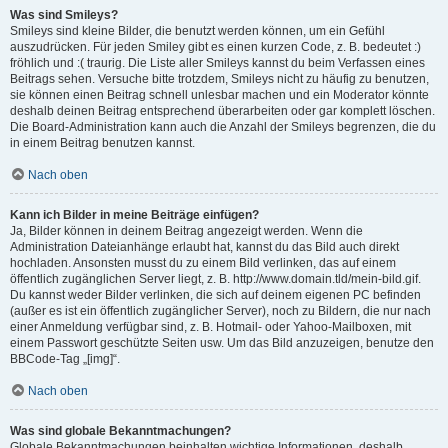
Was sind Smileys?
Smileys sind kleine Bilder, die benutzt werden können, um ein Gefühl
auszudrücken. Für jeden Smiley gibt es einen kurzen Code, z. B. bedeutet :)
fröhlich und :( traurig. Die Liste aller Smileys kannst du beim Verfassen eines
Beitrags sehen. Versuche bitte trotzdem, Smileys nicht zu häufig zu benutzen,
sie können einen Beitrag schnell unlesbar machen und ein Moderator könnte
deshalb deinen Beitrag entsprechend überarbeiten oder gar komplett löschen.
Die Board-Administration kann auch die Anzahl der Smileys begrenzen, die du
in einem Beitrag benutzen kannst.
Nach oben
Kann ich Bilder in meine Beiträge einfügen?
Ja, Bilder können in deinem Beitrag angezeigt werden. Wenn die
Administration Dateianhänge erlaubt hat, kannst du das Bild auch direkt
hochladen. Ansonsten musst du zu einem Bild verlinken, das auf einem
öffentlich zugänglichen Server liegt, z. B. http://www.domain.tld/mein-bild.gif.
Du kannst weder Bilder verlinken, die sich auf deinem eigenen PC befinden
(außer es ist ein öffentlich zugänglicher Server), noch zu Bildern, die nur nach
einer Anmeldung verfügbar sind, z. B. Hotmail- oder Yahoo-Mailboxen, mit
einem Passwort geschützte Seiten usw. Um das Bild anzuzeigen, benutze den
BBCode-Tag „[img]“.
Nach oben
Was sind globale Bekanntmachungen?
Globale Bekanntmachungen beinhalten wichtige Informationen, deshalb