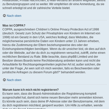
Avatarbilder, Private Nachrichten, E-Mail-Versand an andere Mitglieder, Beitritt
zu Benutzergruppen und so weiter. Wir empfehlen dir eine Anmeldung, da sie
schnell erledigt ist und dir zahlreiche Vorteile bietet.
Nach oben
Was ist COPPA?
COPPA, ausgeschrieben Children’s Online Privacy Protection Act of 1998
(deutsch: Gesetz zum Schutz der Privatsphäre von Kindern im Internet von
1998) ist ein Gesetz in den USA, welches festlegt, dass Websites, die
möglicherweise persönliche Daten von Kindern unter 13 Jahren erheben,
hierzu die Zustimmung der Eltern beziehungsweise des oder der
Erziehungsberechtigten benötigen. Wenn du dir unsicher bist, ob dies auf dich
oder die Website, auf der du dich zu registrieren versuchst, zutrifft, ziehe einen
rechtlichen Beistand zu Rate. Bitte beachte, dass phpBB Limited und der
Besitzer dieses Boards keine Rechtsberatung anbieten kann und nicht die
Anlaufstelle für Rechtsangelegenheiten jeglicher Art ist; außer solchen, die
unter der Frage „An wen soll ich mich wenden, falls es Beschwerden oder
juristische Anfragen zu diesem Forum gibt?“ behandelt werden.
Nach oben
Warum kann ich mich nicht registrieren?
Es kann sein, dass die Board-Administration die Registrierung komplett
ausgeschaltet hat, damit sich keine neuen Benutzer mehr anmelden können.
Es könnte auch sein, dass deine IP-Adresse oder der Benutzername, mit dem
du dich registrieren möchtest, gesperrt wurden. Um Hilfe zu erhalten, wende