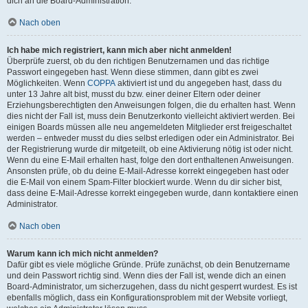
dich an die Board-Administration.
Nach oben
Ich habe mich registriert, kann mich aber nicht anmelden!
Überprüfe zuerst, ob du den richtigen Benutzernamen und das richtige
Passwort eingegeben hast. Wenn diese stimmen, dann gibt es zwei
Möglichkeiten. Wenn
COPPA
aktiviert ist und du angegeben hast, dass du
unter 13 Jahre alt bist, musst du bzw. einer deiner Eltern oder deiner
Erziehungsberechtigten den Anweisungen folgen, die du erhalten hast. Wenn
dies nicht der Fall ist, muss dein Benutzerkonto vielleicht aktiviert werden. Bei
einigen Boards müssen alle neu angemeldeten Mitglieder erst freigeschaltet
werden – entweder musst du dies selbst erledigen oder ein Administrator. Bei
der Registrierung wurde dir mitgeteilt, ob eine Aktivierung nötig ist oder nicht.
Wenn du eine E-Mail erhalten hast, folge den dort enthaltenen Anweisungen.
Ansonsten prüfe, ob du deine E-Mail-Adresse korrekt eingegeben hast oder
die E-Mail von einem Spam-Filter blockiert wurde. Wenn du dir sicher bist,
dass deine E-Mail-Adresse korrekt eingegeben wurde, dann kontaktiere einen
Administrator.
Nach oben
Warum kann ich mich nicht anmelden?
Dafür gibt es viele mögliche Gründe. Prüfe zunächst, ob dein Benutzername
und dein Passwort richtig sind. Wenn dies der Fall ist, wende dich an einen
Board-Administrator, um sicherzugehen, dass du nicht gesperrt wurdest. Es ist
ebenfalls möglich, dass ein Konfigurationsproblem mit der Website vorliegt,