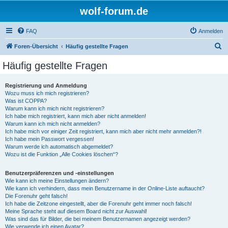
wolf-forum.de
FAQ
Anmelden
S
Foren-Übersicht
Häufig gestellte Fragen
u
Häufig gestellte Fragen
c
h
Registrierung und Anmeldung
Wozu muss ich mich registrieren?
e
Was ist COPPA?
Warum kann ich mich nicht registrieren?
Ich habe mich registriert, kann mich aber nicht anmelden!
Warum kann ich mich nicht anmelden?
Ich habe mich vor einiger Zeit registriert, kann mich aber nicht mehr anmelden?!
Ich habe mein Passwort vergessen!
Warum werde ich automatisch abgemeldet?
Wozu ist die Funktion „Alle Cookies löschen“?
Benutzerpräferenzen und -einstellungen
Wie kann ich meine Einstellungen ändern?
Wie kann ich verhindern, dass mein Benutzername in der Online-Liste auftaucht?
Die Forenuhr geht falsch!
Ich habe die Zeitzone eingestellt, aber die Forenuhr geht immer noch falsch!
Meine Sprache steht auf diesem Board nicht zur Auswahl!
Was sind das für Bilder, die bei meinem Benutzernamen angezeigt werden?
Wie verwende ich einen Avatar?