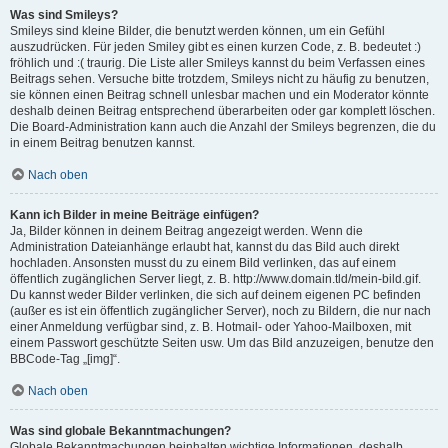
Was sind Smileys?
Smileys sind kleine Bilder, die benutzt werden können, um ein Gefühl
auszudrücken. Für jeden Smiley gibt es einen kurzen Code, z. B. bedeutet :)
fröhlich und :( traurig. Die Liste aller Smileys kannst du beim Verfassen eines
Beitrags sehen. Versuche bitte trotzdem, Smileys nicht zu häufig zu benutzen,
sie können einen Beitrag schnell unlesbar machen und ein Moderator könnte
deshalb deinen Beitrag entsprechend überarbeiten oder gar komplett löschen.
Die Board-Administration kann auch die Anzahl der Smileys begrenzen, die du
in einem Beitrag benutzen kannst.
Nach oben
Kann ich Bilder in meine Beiträge einfügen?
Ja, Bilder können in deinem Beitrag angezeigt werden. Wenn die
Administration Dateianhänge erlaubt hat, kannst du das Bild auch direkt
hochladen. Ansonsten musst du zu einem Bild verlinken, das auf einem
öffentlich zugänglichen Server liegt, z. B. http://www.domain.tld/mein-bild.gif.
Du kannst weder Bilder verlinken, die sich auf deinem eigenen PC befinden
(außer es ist ein öffentlich zugänglicher Server), noch zu Bildern, die nur nach
einer Anmeldung verfügbar sind, z. B. Hotmail- oder Yahoo-Mailboxen, mit
einem Passwort geschützte Seiten usw. Um das Bild anzuzeigen, benutze den
BBCode-Tag „[img]“.
Nach oben
Was sind globale Bekanntmachungen?
Globale Bekanntmachungen beinhalten wichtige Informationen, deshalb