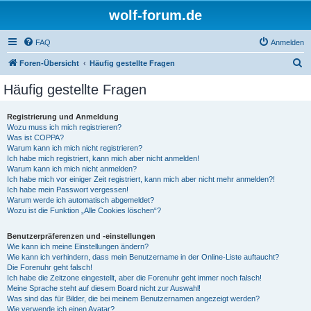
wolf-forum.de
FAQ
Anmelden
S
Foren-Übersicht
Häufig gestellte Fragen
u
Häufig gestellte Fragen
c
h
Registrierung und Anmeldung
Wozu muss ich mich registrieren?
e
Was ist COPPA?
Warum kann ich mich nicht registrieren?
Ich habe mich registriert, kann mich aber nicht anmelden!
Warum kann ich mich nicht anmelden?
Ich habe mich vor einiger Zeit registriert, kann mich aber nicht mehr anmelden?!
Ich habe mein Passwort vergessen!
Warum werde ich automatisch abgemeldet?
Wozu ist die Funktion „Alle Cookies löschen“?
Benutzerpräferenzen und -einstellungen
Wie kann ich meine Einstellungen ändern?
Wie kann ich verhindern, dass mein Benutzername in der Online-Liste auftaucht?
Die Forenuhr geht falsch!
Ich habe die Zeitzone eingestellt, aber die Forenuhr geht immer noch falsch!
Meine Sprache steht auf diesem Board nicht zur Auswahl!
Was sind das für Bilder, die bei meinem Benutzernamen angezeigt werden?
Wie verwende ich einen Avatar?