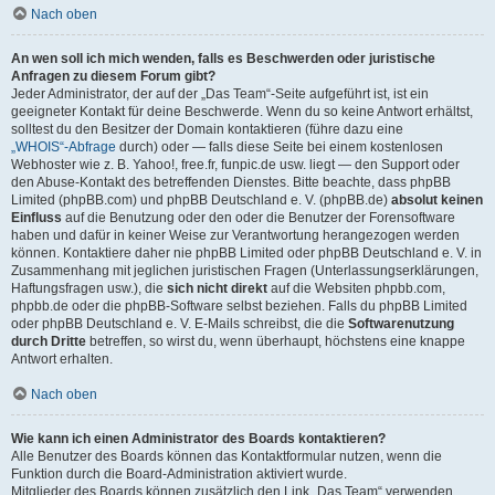
Nach oben
An wen soll ich mich wenden, falls es Beschwerden oder juristische
Anfragen zu diesem Forum gibt?
Jeder Administrator, der auf der „Das Team“-Seite aufgeführt ist, ist ein
geeigneter Kontakt für deine Beschwerde. Wenn du so keine Antwort erhältst,
solltest du den Besitzer der Domain kontaktieren (führe dazu eine
„WHOIS“-Abfrage
durch) oder — falls diese Seite bei einem kostenlosen
Webhoster wie z. B. Yahoo!, free.fr, funpic.de usw. liegt — den Support oder
den Abuse-Kontakt des betreffenden Dienstes. Bitte beachte, dass phpBB
Limited (phpBB.com) und phpBB Deutschland e. V. (phpBB.de)
absolut keinen
Einfluss
auf die Benutzung oder den oder die Benutzer der Forensoftware
haben und dafür in keiner Weise zur Verantwortung herangezogen werden
können. Kontaktiere daher nie phpBB Limited oder phpBB Deutschland e. V. in
Zusammenhang mit jeglichen juristischen Fragen (Unterlassungserklärungen,
Haftungsfragen usw.), die
sich nicht direkt
auf die Websiten phpbb.com,
phpbb.de oder die phpBB-Software selbst beziehen. Falls du phpBB Limited
oder phpBB Deutschland e. V. E-Mails schreibst, die die
Softwarenutzung
durch Dritte
betreffen, so wirst du, wenn überhaupt, höchstens eine knappe
Antwort erhalten.
Nach oben
Wie kann ich einen Administrator des Boards kontaktieren?
Alle Benutzer des Boards können das Kontaktformular nutzen, wenn die
Funktion durch die Board-Administration aktiviert wurde.
Mitglieder des Boards können zusätzlich den Link „Das Team“ verwenden.