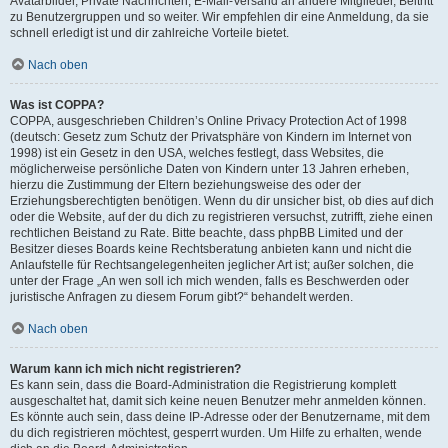
Avatarbilder, Private Nachrichten, E-Mail-Versand an andere Mitglieder, Beitritt
zu Benutzergruppen und so weiter. Wir empfehlen dir eine Anmeldung, da sie
schnell erledigt ist und dir zahlreiche Vorteile bietet.
Nach oben
Was ist COPPA?
COPPA, ausgeschrieben Children’s Online Privacy Protection Act of 1998
(deutsch: Gesetz zum Schutz der Privatsphäre von Kindern im Internet von
1998) ist ein Gesetz in den USA, welches festlegt, dass Websites, die
möglicherweise persönliche Daten von Kindern unter 13 Jahren erheben,
hierzu die Zustimmung der Eltern beziehungsweise des oder der
Erziehungsberechtigten benötigen. Wenn du dir unsicher bist, ob dies auf dich
oder die Website, auf der du dich zu registrieren versuchst, zutrifft, ziehe einen
rechtlichen Beistand zu Rate. Bitte beachte, dass phpBB Limited und der
Besitzer dieses Boards keine Rechtsberatung anbieten kann und nicht die
Anlaufstelle für Rechtsangelegenheiten jeglicher Art ist; außer solchen, die
unter der Frage „An wen soll ich mich wenden, falls es Beschwerden oder
juristische Anfragen zu diesem Forum gibt?“ behandelt werden.
Nach oben
Warum kann ich mich nicht registrieren?
Es kann sein, dass die Board-Administration die Registrierung komplett
ausgeschaltet hat, damit sich keine neuen Benutzer mehr anmelden können.
Es könnte auch sein, dass deine IP-Adresse oder der Benutzername, mit dem
du dich registrieren möchtest, gesperrt wurden. Um Hilfe zu erhalten, wende