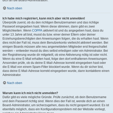
dich an die Board-Administration.
Nach oben
Ich habe mich registriert, kann mich aber nicht anmelden!
Überprüfe zuerst, ob du den richtigen Benutzernamen und das richtige
Passwort eingegeben hast. Wenn diese stimmen, dann gibt es zwei
Möglichkeiten. Wenn
COPPA
aktiviert ist und du angegeben hast, dass du
unter 13 Jahre alt bist, musst du bzw. einer deiner Eltern oder deiner
Erziehungsberechtigten den Anweisungen folgen, die du erhalten hast. Wenn
dies nicht der Fall ist, muss dein Benutzerkonto vielleicht aktiviert werden. Bei
einigen Boards müssen alle neu angemeldeten Mitglieder erst freigeschaltet
werden – entweder musst du dies selbst erledigen oder ein Administrator. Bei
der Registrierung wurde dir mitgeteilt, ob eine Aktivierung nötig ist oder nicht.
Wenn du eine E-Mail erhalten hast, folge den dort enthaltenen Anweisungen.
Ansonsten prüfe, ob du deine E-Mail-Adresse korrekt eingegeben hast oder
die E-Mail von einem Spam-Filter blockiert wurde. Wenn du dir sicher bist,
dass deine E-Mail-Adresse korrekt eingegeben wurde, dann kontaktiere einen
Administrator.
Nach oben
Warum kann ich mich nicht anmelden?
Dafür gibt es viele mögliche Gründe. Prüfe zunächst, ob dein Benutzername
und dein Passwort richtig sind. Wenn dies der Fall ist, wende dich an einen
Board-Administrator, um sicherzugehen, dass du nicht gesperrt wurdest. Es ist
ebenfalls möglich, dass ein Konfigurationsproblem mit der Website vorliegt,