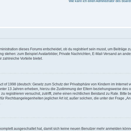
Wie kann ich einen Administrator des Board
istration dieses Forums entscheidet, ob du registriert sein musst, um Beiträge zu s
ung stehen: zum Beispiel Avatarbilder, Private Nachrichten, E-Mail-Versand an ander
 zahlreiche Vorteile bietet.
t of 1998 (deutsch: Gesetz zum Schutz der Privatsphäre von Kindern im Internet vo
unter 13 Jahren erheben, hierzu die Zustimmung der Eltern beziehungsweise des o
h zu registrieren versuchst, zutrifft, ziehe einen rechtlichen Beistand zu Rate. Bit
für Rechtsangelegenheiten jeglicher Art ist; außer solchen, die unter der Frage „
.
g komplett ausgeschaltet hat, damit sich keine neuen Benutzer mehr anmelden könn