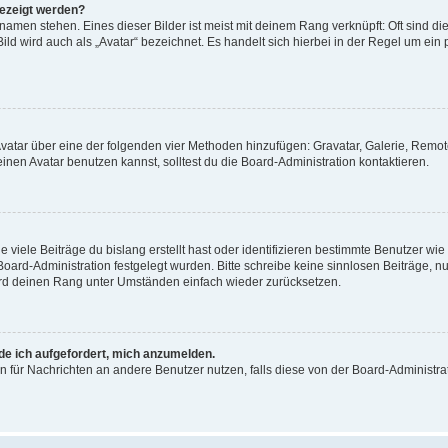
gezeigt werden?
amen stehen. Eines dieser Bilder ist meist mit deinem Rang verknüpft: Oft sind di
ld wird auch als „Avatar“ bezeichnet. Es handelt sich hierbei in der Regel um ein
 Avatar über eine der folgenden vier Methoden hinzufügen: Gravatar, Galerie, Rem
en Avatar benutzen kannst, solltest du die Board-Administration kontaktieren.
viele Beiträge du bislang erstellt hast oder identifizieren bestimmte Benutzer w
 Board-Administration festgelegt wurden. Bitte schreibe keine sinnlosen Beiträge
wird deinen Rang unter Umständen einfach wieder zurücksetzen.
rde ich aufgefordert, mich anzumelden.
ion für Nachrichten an andere Benutzer nutzen, falls diese von der Board-Administ