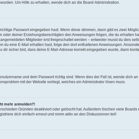
 wurden. Um Hilfe zu erhalten, wende dich an die Board-Administration.
 richtige Passwort eingegeben hast. Wenn diese stimmen, dann gibt es zwei Mögl
tern oder deiner Erziehungsberechtigten den Anweisungen folgen, die du erhalten ha
u angemeldeten Mitglieder erst freigeschaltet werden – entweder musst du dies selbs
. Wenn du eine E-Mail erhalten hast, folge den dort enthaltenen Anweisungen. Ansons
 dir sicher bist, dass deine E-Mail-Adresse korrekt eingegeben wurde, dann kontak
Benutzername und dein Passwort richtig sind. Wenn dies der Fall ist, wende dich a
ionsproblem mit der Website vorliegt, welches ein Administrator lösen muss.
icht mehr anmelden?!
erschieden Gründen deaktiviert oder gelöscht hat. Außerdem löschen viele Boards r
triere dich einfach erneut und nimm aktiv an den Diskussionen teil!