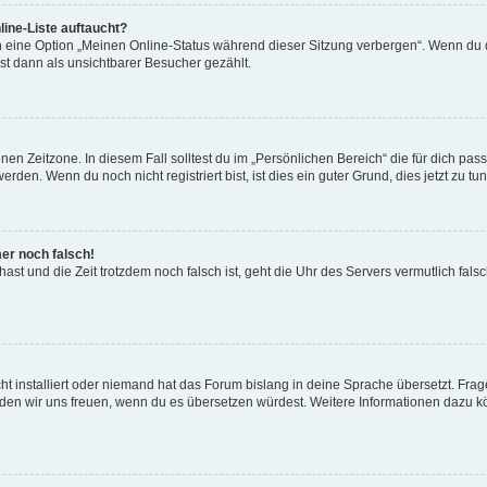
ine-Liste auftaucht?
n eine Option „Meinen Online-Status während dieser Sitzung verbergen“. Wenn du d
st dann als unsichtbarer Besucher gezählt.
en Zeitzone. In diesem Fall solltest du im „Persönlichen Bereich“ die für dich passe
den. Wenn du noch nicht registriert bist, ist dies ein guter Grund, dies jetzt zu tun
mer noch falsch!
t hast und die Zeit trotzdem noch falsch ist, geht die Uhr des Servers vermutlich fal
t installiert oder niemand hat das Forum bislang in deine Sprache übersetzt. Frag
, würden wir uns freuen, wenn du es übersetzen würdest. Weitere Informationen dazu