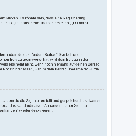
n“ klicken. Es könnte sein, dass eine Registrierung
t. Z. B. „Du darfst neue Themen erstellen“, „Du darfst
iten, indem du das „Ändere Beitrag“-Symbol für den
inen Beitrag geantwortet hat, wird dein Beitrag in der
nweis erscheint nicht, wenn noch niemand auf deinen Beitrag
ne Notiz hinterlassen, warum dein Beitrag überarbeitet wurde.
chdem du die Signatur erstellt und gespeichert hast, kannst
Bereich das standardmäßige Anhängen deiner Signatur
r anhängen“ wieder deaktivieren.