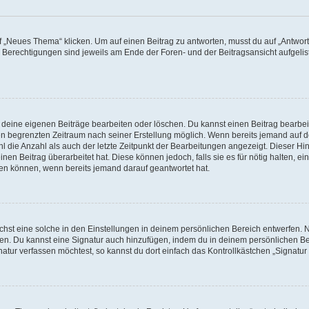
„Neues Thema“ klicken. Um auf einen Beitrag zu antworten, musst du auf „Antworte
e Berechtigungen sind jeweils am Ende der Foren- und der Beitragsansicht aufgeliste
r deine eigenen Beiträge bearbeiten oder löschen. Du kannst einen Beitrag bearbe
inen begrenzten Zeitraum nach seiner Erstellung möglich. Wenn bereits jemand auf de
 die Anzahl als auch der letzte Zeitpunkt der Bearbeitungen angezeigt. Dieser Hi
en Beitrag überarbeitet hat. Diese können jedoch, falls sie es für nötig halten, ei
hen können, wenn bereits jemand darauf geantwortet hat.
st eine solche in den Einstellungen in deinem persönlichen Bereich entwerfen. Na
eren. Du kannst eine Signatur auch hinzufügen, indem du in deinem persönlichen 
atur verfassen möchtest, so kannst du dort einfach das Kontrollkästchen „Signatu