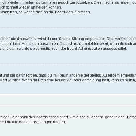
 nicht wieder mitteilen, du kannst es jedoch zurücksetzen. Dies machst du, indem 
 dich schnell wieder anmelden können.
ückzusetzen, so wende dich an die Board-Administration.
en“ nicht auswählst, wirst du nur für eine Sitzung angemeldet. Dies verhindert 
leiben“ beim Anmelden auswählen. Dies ist nicht empfehlenswert, wenn du dich an
 steht, dann wurde sie vermutlich von der Board-Administration ausgeschaltet.
 hat und die dafür sorgen, dass du im Forum angemeldet bleibst. Außerdem ermögli
tiviert wurden. Wenn du Probleme bei der An- oder Abmeldung hast, kann es helfen
n in der Datenbank des Boards gespeichert. Um diese zu ändern, gehe in den „Persö
nst du alle deine Einstellungen ändern.