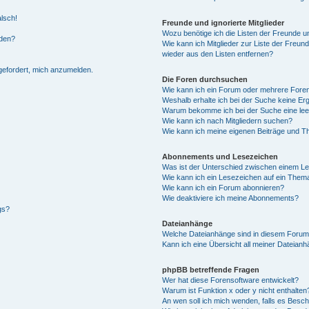
alsch!
Freunde und ignorierte Mitglieder
Wozu benötige ich die Listen der Freunde un
rden?
Wie kann ich Mitglieder zur Liste der Freund
wieder aus den Listen entfernen?
fgefordert, mich anzumelden.
Die Foren durchsuchen
Wie kann ich ein Forum oder mehrere For
Weshalb erhalte ich bei der Suche keine Er
Warum bekomme ich bei der Suche eine lee
Wie kann ich nach Mitgliedern suchen?
Wie kann ich meine eigenen Beiträge und T
Abonnements und Lesezeichen
Was ist der Unterschied zwischen einem L
Wie kann ich ein Lesezeichen auf ein Them
Wie kann ich ein Forum abonnieren?
Wie deaktiviere ich meine Abonnements?
gs?
Dateianhänge
Welche Dateianhänge sind in diesem Forum
Kann ich eine Übersicht all meiner Dateian
phpBB betreffende Fragen
Wer hat diese Forensoftware entwickelt?
Warum ist Funktion x oder y nicht enthalten
An wen soll ich mich wenden, falls es Besc