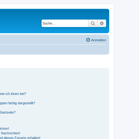
Suche
Erweiterte Suche
Anmelden
ete ich ihnen bei?
en farbig dargestellt?
tartseite?
icken!
 Nachrichten!
ed dieses Forums erhalten!