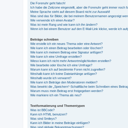
Die Forenuhr geht falsch!
Ich habe die Zeitzone eingestellt, aber die Forenuhr geht immer noch f
Meine Sprache steht auf diesem Board nicht zur Auswahl!
Was sind das für Bilder, die bei meinem Benutzernamen angezeigt we
Wie verwende ich einen Avatar?
Was ist mein Rang und wie kann ich ihn ändern?
Wenn ich bei einem Benutzer auf den E-Mail-Link klicke, werde ich au
Beiträge schreiben
Wie erstelle ich ein neues Thema oder eine Antwort?
Wie kann ich einen Beitrag bearbeiten oder löschen?
Wie kann ich meinem Beitrag eine Signatur anfügen?
Wie kann ich eine Umfrage erstellen?
Wieso kann ich nicht mehr Antwortmöglichkeiten erstellen?
Wie bearbeite oder lösche ich eine Umfrage?
Warum kann ich auf bestimmte Foren nicht zugreifen?
Weshalb kann ich keine Dateianhänge anfügen?
Weshalb wurde ich verwarnt?
Wie kann ich Beiträge den Moderatoren melden?
Was bewirkt die „Speichern“-Schaltfläche beim Schreiben eines Beitra
Warum muss mein Beitrag erst freigegeben werden?
Wie markiere ich ein Thema als neu?
Textformatierung und Thementypen
Was ist BBCode?
Kann ich HTML benutzen?
Was sind Smileys?
Kann ich Bilder in meine Beiträge einfügen?
Was sind globale Bekanntmachungen?