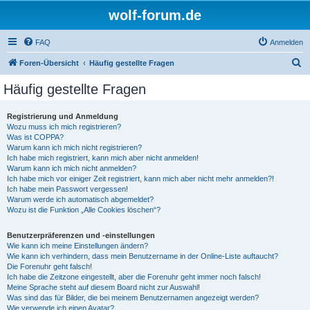
wolf-forum.de
FAQ
Anmelden
S
Foren-Übersicht
Häufig gestellte Fragen
u
Häufig gestellte Fragen
c
h
Registrierung und Anmeldung
Wozu muss ich mich registrieren?
e
Was ist COPPA?
Warum kann ich mich nicht registrieren?
Ich habe mich registriert, kann mich aber nicht anmelden!
Warum kann ich mich nicht anmelden?
Ich habe mich vor einiger Zeit registriert, kann mich aber nicht mehr anmelden?!
Ich habe mein Passwort vergessen!
Warum werde ich automatisch abgemeldet?
Wozu ist die Funktion „Alle Cookies löschen“?
Benutzerpräferenzen und -einstellungen
Wie kann ich meine Einstellungen ändern?
Wie kann ich verhindern, dass mein Benutzername in der Online-Liste auftaucht?
Die Forenuhr geht falsch!
Ich habe die Zeitzone eingestellt, aber die Forenuhr geht immer noch falsch!
Meine Sprache steht auf diesem Board nicht zur Auswahl!
Was sind das für Bilder, die bei meinem Benutzernamen angezeigt werden?
Wie verwende ich einen Avatar?