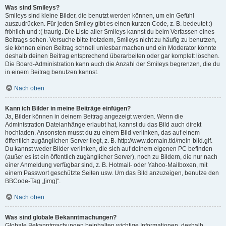
Was sind Smileys?
Smileys sind kleine Bilder, die benutzt werden können, um ein Gefühl
auszudrücken. Für jeden Smiley gibt es einen kurzen Code, z. B. bedeutet :)
fröhlich und :( traurig. Die Liste aller Smileys kannst du beim Verfassen eines
Beitrags sehen. Versuche bitte trotzdem, Smileys nicht zu häufig zu benutzen,
sie können einen Beitrag schnell unlesbar machen und ein Moderator könnte
deshalb deinen Beitrag entsprechend überarbeiten oder gar komplett löschen.
Die Board-Administration kann auch die Anzahl der Smileys begrenzen, die du
in einem Beitrag benutzen kannst.
Nach oben
Kann ich Bilder in meine Beiträge einfügen?
Ja, Bilder können in deinem Beitrag angezeigt werden. Wenn die
Administration Dateianhänge erlaubt hat, kannst du das Bild auch direkt
hochladen. Ansonsten musst du zu einem Bild verlinken, das auf einem
öffentlich zugänglichen Server liegt, z. B. http://www.domain.tld/mein-bild.gif.
Du kannst weder Bilder verlinken, die sich auf deinem eigenen PC befinden
(außer es ist ein öffentlich zugänglicher Server), noch zu Bildern, die nur nach
einer Anmeldung verfügbar sind, z. B. Hotmail- oder Yahoo-Mailboxen, mit
einem Passwort geschützte Seiten usw. Um das Bild anzuzeigen, benutze den
BBCode-Tag „[img]“.
Nach oben
Was sind globale Bekanntmachungen?
Globale Bekanntmachungen beinhalten wichtige Informationen, deshalb