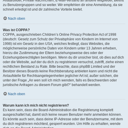
Avatarbilder, Private Nachrichten, E-Mail-Versand an andere Mitglieder, Beitritt
zu Benutzergruppen und so weiter. Wir empfehlen dir eine Anmeldung, da sie
schnell erledigt ist und dir zahlreiche Vorteile bietet.
Nach oben
Was ist COPPA?
COPPA, ausgeschrieben Children’s Online Privacy Protection Act of 1998
(deutsch: Gesetz zum Schutz der Privatsphäre von Kindern im Internet von
1998) ist ein Gesetz in den USA, welches festlegt, dass Websites, die
möglicherweise persönliche Daten von Kindern unter 13 Jahren erheben,
hierzu die Zustimmung der Eltern beziehungsweise des oder der
Erziehungsberechtigten benötigen. Wenn du dir unsicher bist, ob dies auf dich
oder die Website, auf der du dich zu registrieren versuchst, zutrifft, ziehe einen
rechtlichen Beistand zu Rate. Bitte beachte, dass phpBB Limited und der
Besitzer dieses Boards keine Rechtsberatung anbieten kann und nicht die
Anlaufstelle für Rechtsangelegenheiten jeglicher Art ist; außer solchen, die
unter der Frage „An wen soll ich mich wenden, falls es Beschwerden oder
juristische Anfragen zu diesem Forum gibt?“ behandelt werden.
Nach oben
Warum kann ich mich nicht registrieren?
Es kann sein, dass die Board-Administration die Registrierung komplett
ausgeschaltet hat, damit sich keine neuen Benutzer mehr anmelden können.
Es könnte auch sein, dass deine IP-Adresse oder der Benutzername, mit dem
du dich registrieren möchtest, gesperrt wurden. Um Hilfe zu erhalten, wende