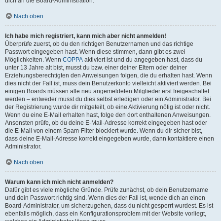
dich an die Board-Administration.
Nach oben
Ich habe mich registriert, kann mich aber nicht anmelden!
Überprüfe zuerst, ob du den richtigen Benutzernamen und das richtige
Passwort eingegeben hast. Wenn diese stimmen, dann gibt es zwei
Möglichkeiten. Wenn
COPPA
aktiviert ist und du angegeben hast, dass du
unter 13 Jahre alt bist, musst du bzw. einer deiner Eltern oder deiner
Erziehungsberechtigten den Anweisungen folgen, die du erhalten hast. Wenn
dies nicht der Fall ist, muss dein Benutzerkonto vielleicht aktiviert werden. Bei
einigen Boards müssen alle neu angemeldeten Mitglieder erst freigeschaltet
werden – entweder musst du dies selbst erledigen oder ein Administrator. Bei
der Registrierung wurde dir mitgeteilt, ob eine Aktivierung nötig ist oder nicht.
Wenn du eine E-Mail erhalten hast, folge den dort enthaltenen Anweisungen.
Ansonsten prüfe, ob du deine E-Mail-Adresse korrekt eingegeben hast oder
die E-Mail von einem Spam-Filter blockiert wurde. Wenn du dir sicher bist,
dass deine E-Mail-Adresse korrekt eingegeben wurde, dann kontaktiere einen
Administrator.
Nach oben
Warum kann ich mich nicht anmelden?
Dafür gibt es viele mögliche Gründe. Prüfe zunächst, ob dein Benutzername
und dein Passwort richtig sind. Wenn dies der Fall ist, wende dich an einen
Board-Administrator, um sicherzugehen, dass du nicht gesperrt wurdest. Es ist
ebenfalls möglich, dass ein Konfigurationsproblem mit der Website vorliegt,