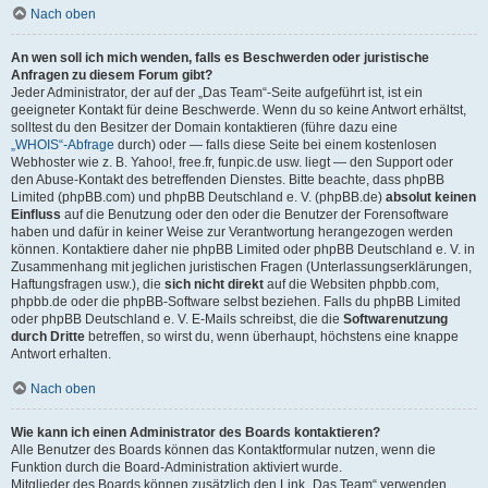
Nach oben
An wen soll ich mich wenden, falls es Beschwerden oder juristische
Anfragen zu diesem Forum gibt?
Jeder Administrator, der auf der „Das Team“-Seite aufgeführt ist, ist ein
geeigneter Kontakt für deine Beschwerde. Wenn du so keine Antwort erhältst,
solltest du den Besitzer der Domain kontaktieren (führe dazu eine
„WHOIS“-Abfrage
durch) oder — falls diese Seite bei einem kostenlosen
Webhoster wie z. B. Yahoo!, free.fr, funpic.de usw. liegt — den Support oder
den Abuse-Kontakt des betreffenden Dienstes. Bitte beachte, dass phpBB
Limited (phpBB.com) und phpBB Deutschland e. V. (phpBB.de)
absolut keinen
Einfluss
auf die Benutzung oder den oder die Benutzer der Forensoftware
haben und dafür in keiner Weise zur Verantwortung herangezogen werden
können. Kontaktiere daher nie phpBB Limited oder phpBB Deutschland e. V. in
Zusammenhang mit jeglichen juristischen Fragen (Unterlassungserklärungen,
Haftungsfragen usw.), die
sich nicht direkt
auf die Websiten phpbb.com,
phpbb.de oder die phpBB-Software selbst beziehen. Falls du phpBB Limited
oder phpBB Deutschland e. V. E-Mails schreibst, die die
Softwarenutzung
durch Dritte
betreffen, so wirst du, wenn überhaupt, höchstens eine knappe
Antwort erhalten.
Nach oben
Wie kann ich einen Administrator des Boards kontaktieren?
Alle Benutzer des Boards können das Kontaktformular nutzen, wenn die
Funktion durch die Board-Administration aktiviert wurde.
Mitglieder des Boards können zusätzlich den Link „Das Team“ verwenden.