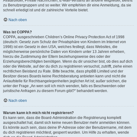
Avatarbilder, Private Nachrichten, E-Mail-Versand an andere Mitglieder, Beitritt
zu Benutzergruppen und so weiter. Wir empfehlen dir eine Anmeldung, da sie
schnell erledigt ist und dir zahlreiche Vorteile bietet.
Nach oben
Was ist COPPA?
COPPA, ausgeschrieben Children’s Online Privacy Protection Act of 1998
(deutsch: Gesetz zum Schutz der Privatsphäre von Kindern im Internet von
1998) ist ein Gesetz in den USA, welches festlegt, dass Websites, die
möglicherweise persönliche Daten von Kindern unter 13 Jahren erheben,
hierzu die Zustimmung der Eltern beziehungsweise des oder der
Erziehungsberechtigten benötigen. Wenn du dir unsicher bist, ob dies auf dich
oder die Website, auf der du dich zu registrieren versuchst, zutrifft, ziehe einen
rechtlichen Beistand zu Rate. Bitte beachte, dass phpBB Limited und der
Besitzer dieses Boards keine Rechtsberatung anbieten kann und nicht die
Anlaufstelle für Rechtsangelegenheiten jeglicher Art ist; außer solchen, die
unter der Frage „An wen soll ich mich wenden, falls es Beschwerden oder
juristische Anfragen zu diesem Forum gibt?“ behandelt werden.
Nach oben
Warum kann ich mich nicht registrieren?
Es kann sein, dass die Board-Administration die Registrierung komplett
ausgeschaltet hat, damit sich keine neuen Benutzer mehr anmelden können.
Es könnte auch sein, dass deine IP-Adresse oder der Benutzername, mit dem
du dich registrieren möchtest, gesperrt wurden. Um Hilfe zu erhalten, wende