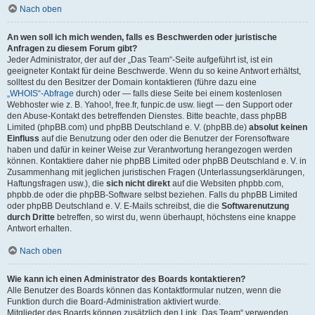
Nach oben
An wen soll ich mich wenden, falls es Beschwerden oder juristische
Anfragen zu diesem Forum gibt?
Jeder Administrator, der auf der „Das Team“-Seite aufgeführt ist, ist ein
geeigneter Kontakt für deine Beschwerde. Wenn du so keine Antwort erhältst,
solltest du den Besitzer der Domain kontaktieren (führe dazu eine
„WHOIS“-Abfrage
durch) oder — falls diese Seite bei einem kostenlosen
Webhoster wie z. B. Yahoo!, free.fr, funpic.de usw. liegt — den Support oder
den Abuse-Kontakt des betreffenden Dienstes. Bitte beachte, dass phpBB
Limited (phpBB.com) und phpBB Deutschland e. V. (phpBB.de)
absolut keinen
Einfluss
auf die Benutzung oder den oder die Benutzer der Forensoftware
haben und dafür in keiner Weise zur Verantwortung herangezogen werden
können. Kontaktiere daher nie phpBB Limited oder phpBB Deutschland e. V. in
Zusammenhang mit jeglichen juristischen Fragen (Unterlassungserklärungen,
Haftungsfragen usw.), die
sich nicht direkt
auf die Websiten phpbb.com,
phpbb.de oder die phpBB-Software selbst beziehen. Falls du phpBB Limited
oder phpBB Deutschland e. V. E-Mails schreibst, die die
Softwarenutzung
durch Dritte
betreffen, so wirst du, wenn überhaupt, höchstens eine knappe
Antwort erhalten.
Nach oben
Wie kann ich einen Administrator des Boards kontaktieren?
Alle Benutzer des Boards können das Kontaktformular nutzen, wenn die
Funktion durch die Board-Administration aktiviert wurde.
Mitglieder des Boards können zusätzlich den Link „Das Team“ verwenden.