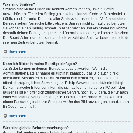
Was sind Smileys?
Smileys sind kleine Bilder, die benutzt werden können, um ein Gefühl
auszudrücken. Für jeden Smiley gibt es einen kurzen Code, z. B. bedeutet :)
fröhlich und :( traurig. Die Liste aller Smileys kannst du beim Verfassen eines
Beitrags sehen. Versuche bitte trotzdem, Smileys nicht zu häufig zu benutzen,
sie können einen Beitrag schnell unlesbar machen und ein Moderator könnte
deshalb deinen Beitrag entsprechend überarbeiten oder gar komplett löschen.
Die Board-Administration kann auch die Anzahl der Smileys begrenzen, die du
in einem Beitrag benutzen kannst.
Nach oben
Kann ich Bilder in meine Beiträge einfügen?
Ja, Bilder können in deinem Beitrag angezeigt werden. Wenn die
Administration Dateianhänge erlaubt hat, kannst du das Bild auch direkt
hochladen. Ansonsten musst du zu einem Bild verlinken, das auf einem
öffentlich zugänglichen Server liegt, z. B. http://www.domain.tld/mein-bild.gif.
Du kannst weder Bilder verlinken, die sich auf deinem eigenen PC befinden
(außer es ist ein öffentlich zugänglicher Server), noch zu Bildern, die nur nach
einer Anmeldung verfügbar sind, z. B. Hotmail- oder Yahoo-Mailboxen, mit
einem Passwort geschützte Seiten usw. Um das Bild anzuzeigen, benutze den
BBCode-Tag „[img]“.
Nach oben
Was sind globale Bekanntmachungen?
Globale Bekanntmachungen beinhalten wichtige Informationen, deshalb