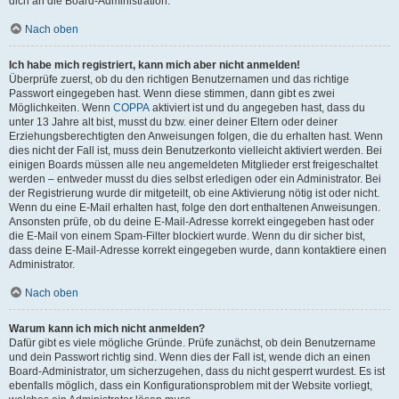
dich an die Board-Administration.
Nach oben
Ich habe mich registriert, kann mich aber nicht anmelden!
Überprüfe zuerst, ob du den richtigen Benutzernamen und das richtige
Passwort eingegeben hast. Wenn diese stimmen, dann gibt es zwei
Möglichkeiten. Wenn
COPPA
aktiviert ist und du angegeben hast, dass du
unter 13 Jahre alt bist, musst du bzw. einer deiner Eltern oder deiner
Erziehungsberechtigten den Anweisungen folgen, die du erhalten hast. Wenn
dies nicht der Fall ist, muss dein Benutzerkonto vielleicht aktiviert werden. Bei
einigen Boards müssen alle neu angemeldeten Mitglieder erst freigeschaltet
werden – entweder musst du dies selbst erledigen oder ein Administrator. Bei
der Registrierung wurde dir mitgeteilt, ob eine Aktivierung nötig ist oder nicht.
Wenn du eine E-Mail erhalten hast, folge den dort enthaltenen Anweisungen.
Ansonsten prüfe, ob du deine E-Mail-Adresse korrekt eingegeben hast oder
die E-Mail von einem Spam-Filter blockiert wurde. Wenn du dir sicher bist,
dass deine E-Mail-Adresse korrekt eingegeben wurde, dann kontaktiere einen
Administrator.
Nach oben
Warum kann ich mich nicht anmelden?
Dafür gibt es viele mögliche Gründe. Prüfe zunächst, ob dein Benutzername
und dein Passwort richtig sind. Wenn dies der Fall ist, wende dich an einen
Board-Administrator, um sicherzugehen, dass du nicht gesperrt wurdest. Es ist
ebenfalls möglich, dass ein Konfigurationsproblem mit der Website vorliegt,