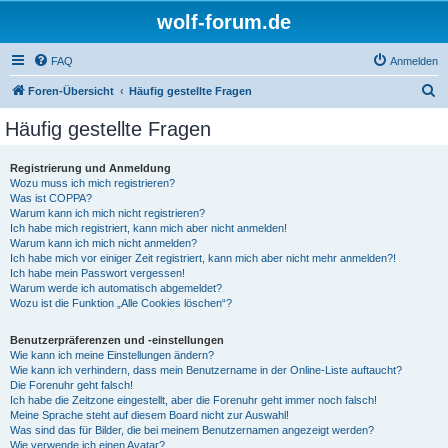
wolf-forum.de
FAQ
Anmelden
S
Foren-Übersicht
Häufig gestellte Fragen
u
Häufig gestellte Fragen
c
h
Registrierung und Anmeldung
Wozu muss ich mich registrieren?
e
Was ist COPPA?
Warum kann ich mich nicht registrieren?
Ich habe mich registriert, kann mich aber nicht anmelden!
Warum kann ich mich nicht anmelden?
Ich habe mich vor einiger Zeit registriert, kann mich aber nicht mehr anmelden?!
Ich habe mein Passwort vergessen!
Warum werde ich automatisch abgemeldet?
Wozu ist die Funktion „Alle Cookies löschen“?
Benutzerpräferenzen und -einstellungen
Wie kann ich meine Einstellungen ändern?
Wie kann ich verhindern, dass mein Benutzername in der Online-Liste auftaucht?
Die Forenuhr geht falsch!
Ich habe die Zeitzone eingestellt, aber die Forenuhr geht immer noch falsch!
Meine Sprache steht auf diesem Board nicht zur Auswahl!
Was sind das für Bilder, die bei meinem Benutzernamen angezeigt werden?
Wie verwende ich einen Avatar?