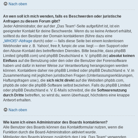
Nach oben
An wen soll ich mich wenden, falls es Beschwerden oder juristische
Anfragen zu diesem Forum gibt?
Jeder Administrator, der auf der „Das Team“-Seite aufgeführt ist, ist ein
geeigneter Kontakt für deine Beschwerde. Wenn du so keine Antwort erhältst,
solltest du den Besitzer der Domain kontaktieren (führe dazu eine
„WHOIS“-Abfrage
durch) oder — falls diese Seite bei einem kostenlosen
Webhoster wie z. B. Yahoo!, free.fr, funpic.de usw. liegt — den Support oder
den Abuse-Kontakt des betreffenden Dienstes. Bitte beachte, dass phpBB
Limited (phpBB.com) und phpBB Deutschland e. V. (phpBB.de)
absolut keinen
Einfluss
auf die Benutzung oder den oder die Benutzer der Forensoftware
haben und dafür in keiner Weise zur Verantwortung herangezogen werden
können. Kontaktiere daher nie phpBB Limited oder phpBB Deutschland e. V. in
Zusammenhang mit jeglichen juristischen Fragen (Unterlassungserklärungen,
Haftungsfragen usw.), die
sich nicht direkt
auf die Websiten phpbb.com,
phpbb.de oder die phpBB-Software selbst beziehen. Falls du phpBB Limited
oder phpBB Deutschland e. V. E-Mails schreibst, die die
Softwarenutzung
durch Dritte
betreffen, so wirst du, wenn überhaupt, höchstens eine knappe
Antwort erhalten.
Nach oben
Wie kann ich einen Administrator des Boards kontaktieren?
Alle Benutzer des Boards können das Kontaktformular nutzen, wenn die
Funktion durch die Board-Administration aktiviert wurde.
Mitglieder des Boards können zusätzlich den Link „Das Team“ verwenden.