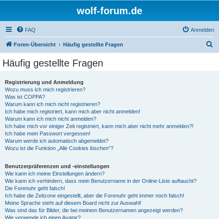
wolf-forum.de
FAQ
Anmelden
S
Foren-Übersicht
Häufig gestellte Fragen
u
Häufig gestellte Fragen
c
h
Registrierung und Anmeldung
Wozu muss ich mich registrieren?
e
Was ist COPPA?
Warum kann ich mich nicht registrieren?
Ich habe mich registriert, kann mich aber nicht anmelden!
Warum kann ich mich nicht anmelden?
Ich habe mich vor einiger Zeit registriert, kann mich aber nicht mehr anmelden?!
Ich habe mein Passwort vergessen!
Warum werde ich automatisch abgemeldet?
Wozu ist die Funktion „Alle Cookies löschen“?
Benutzerpräferenzen und -einstellungen
Wie kann ich meine Einstellungen ändern?
Wie kann ich verhindern, dass mein Benutzername in der Online-Liste auftaucht?
Die Forenuhr geht falsch!
Ich habe die Zeitzone eingestellt, aber die Forenuhr geht immer noch falsch!
Meine Sprache steht auf diesem Board nicht zur Auswahl!
Was sind das für Bilder, die bei meinem Benutzernamen angezeigt werden?
Wie verwende ich einen Avatar?