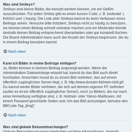
Was sind Smileys?
Smileys sind kleine Bilder, die benutzt werden können, um ein Gefühl
auszudrücken. Für jeden Smiley gibt es einen kurzen Code, z. B. bedeutet :)
fröhlich und :( traurig. Die Liste aller Smileys kannst du beim Verfassen eines
Beitrags sehen. Versuche bitte trotzdem, Smileys nicht zu häufig zu benutzen,
sie können einen Beitrag schnell unlesbar machen und ein Moderator könnte
deshalb deinen Beitrag entsprechend überarbeiten oder gar komplett löschen.
Die Board-Administration kann auch die Anzahl der Smileys begrenzen, die du
in einem Beitrag benutzen kannst.
Nach oben
Kann ich Bilder in meine Beiträge einfügen?
Ja, Bilder können in deinem Beitrag angezeigt werden. Wenn die
Administration Dateianhänge erlaubt hat, kannst du das Bild auch direkt
hochladen. Ansonsten musst du zu einem Bild verlinken, das auf einem
öffentlich zugänglichen Server liegt, z. B. http://www.domain.tld/mein-bild.gif.
Du kannst weder Bilder verlinken, die sich auf deinem eigenen PC befinden
(außer es ist ein öffentlich zugänglicher Server), noch zu Bildern, die nur nach
einer Anmeldung verfügbar sind, z. B. Hotmail- oder Yahoo-Mailboxen, mit
einem Passwort geschützte Seiten usw. Um das Bild anzuzeigen, benutze den
BBCode-Tag „[img]“.
Nach oben
Was sind globale Bekanntmachungen?
Globale Bekanntmachungen beinhalten wichtige Informationen, deshalb