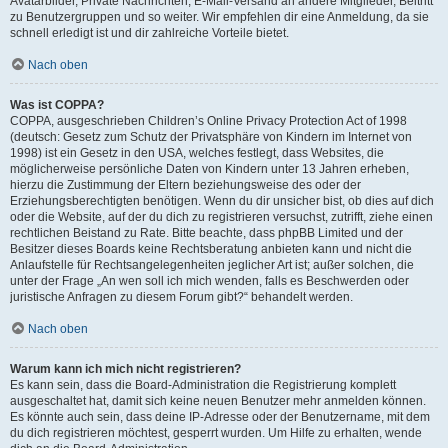
Avatarbilder, Private Nachrichten, E-Mail-Versand an andere Mitglieder, Beitritt
zu Benutzergruppen und so weiter. Wir empfehlen dir eine Anmeldung, da sie
schnell erledigt ist und dir zahlreiche Vorteile bietet.
Nach oben
Was ist COPPA?
COPPA, ausgeschrieben Children’s Online Privacy Protection Act of 1998
(deutsch: Gesetz zum Schutz der Privatsphäre von Kindern im Internet von
1998) ist ein Gesetz in den USA, welches festlegt, dass Websites, die
möglicherweise persönliche Daten von Kindern unter 13 Jahren erheben,
hierzu die Zustimmung der Eltern beziehungsweise des oder der
Erziehungsberechtigten benötigen. Wenn du dir unsicher bist, ob dies auf dich
oder die Website, auf der du dich zu registrieren versuchst, zutrifft, ziehe einen
rechtlichen Beistand zu Rate. Bitte beachte, dass phpBB Limited und der
Besitzer dieses Boards keine Rechtsberatung anbieten kann und nicht die
Anlaufstelle für Rechtsangelegenheiten jeglicher Art ist; außer solchen, die
unter der Frage „An wen soll ich mich wenden, falls es Beschwerden oder
juristische Anfragen zu diesem Forum gibt?“ behandelt werden.
Nach oben
Warum kann ich mich nicht registrieren?
Es kann sein, dass die Board-Administration die Registrierung komplett
ausgeschaltet hat, damit sich keine neuen Benutzer mehr anmelden können.
Es könnte auch sein, dass deine IP-Adresse oder der Benutzername, mit dem
du dich registrieren möchtest, gesperrt wurden. Um Hilfe zu erhalten, wende