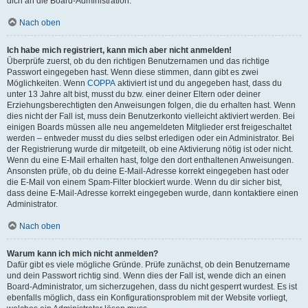
dich an die Board-Administration.
Nach oben
Ich habe mich registriert, kann mich aber nicht anmelden!
Überprüfe zuerst, ob du den richtigen Benutzernamen und das richtige
Passwort eingegeben hast. Wenn diese stimmen, dann gibt es zwei
Möglichkeiten. Wenn
COPPA
aktiviert ist und du angegeben hast, dass du
unter 13 Jahre alt bist, musst du bzw. einer deiner Eltern oder deiner
Erziehungsberechtigten den Anweisungen folgen, die du erhalten hast. Wenn
dies nicht der Fall ist, muss dein Benutzerkonto vielleicht aktiviert werden. Bei
einigen Boards müssen alle neu angemeldeten Mitglieder erst freigeschaltet
werden – entweder musst du dies selbst erledigen oder ein Administrator. Bei
der Registrierung wurde dir mitgeteilt, ob eine Aktivierung nötig ist oder nicht.
Wenn du eine E-Mail erhalten hast, folge den dort enthaltenen Anweisungen.
Ansonsten prüfe, ob du deine E-Mail-Adresse korrekt eingegeben hast oder
die E-Mail von einem Spam-Filter blockiert wurde. Wenn du dir sicher bist,
dass deine E-Mail-Adresse korrekt eingegeben wurde, dann kontaktiere einen
Administrator.
Nach oben
Warum kann ich mich nicht anmelden?
Dafür gibt es viele mögliche Gründe. Prüfe zunächst, ob dein Benutzername
und dein Passwort richtig sind. Wenn dies der Fall ist, wende dich an einen
Board-Administrator, um sicherzugehen, dass du nicht gesperrt wurdest. Es ist
ebenfalls möglich, dass ein Konfigurationsproblem mit der Website vorliegt,